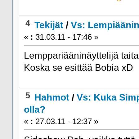
4
Tekijät
/
Vs: Lempiääninä
«
:
31.03.11 - 17:46 »
Lemppariääninäyttelijä tait
Koska se esittää Bobia xD
5
Hahmot
/
Vs: Kuka Simp
olla?
«
:
27.03.11 - 12:37 »