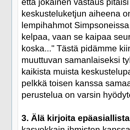
että jokainen vastaus pitäisi
keskusteluketjun aiheena on 
lempihahmot Simpsoneissa,
kelpaa, vaan se kaipaa seu
koska..." Tästä pidämme ki
muuttuvan samanlaiseksi tyh
kaikista muista keskustelup
pelkkä toisen kanssa sama
perustelua on varsin hyödyt
3. Älä kirjoita epäasiallista
kasvokkain ihmisten kanssa, 