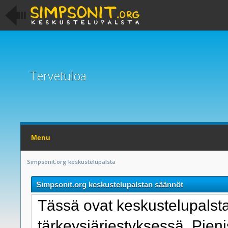
Tervetuloa
Menu
Simpsonit.org keskustelupalsta
Simpsonit.org keskustelupalstan säännöt
Tässä ovat keskustelupals
tärkeysjärjestyksessä. Pie