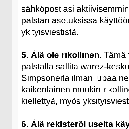
sähköpostiasi aktiivisemmin 
palstan asetuksissa käyttöö
ykityisviestistä.
5. Älä ole rikollinen.
Tämä ta
palstalla sallita warez-kesku
Simpsoneita ilman lupaa net
kaikenlainen muukin rikolline
kiellettyä, myös yksityisviest
6. Älä rekisteröi useita kä