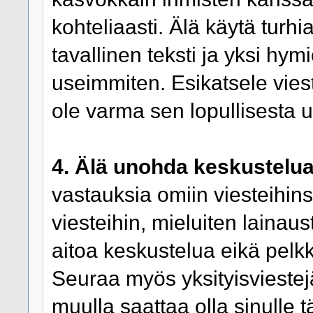
kohteliaasti. Älä käytä turhi
tavallinen teksti ja yksi hymi
useimmiten. Esikatsele viest
ole varma sen lopullisesta 
4. Älä unohda keskustelua
vastauksia omiin viesteihins
viesteihin, mieluiten lainaus
aitoa keskustelua eikä pelk
Seuraa myös yksityisviestejäsi
muulla saattaa olla sinulle 