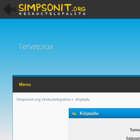
Tervetuloa
Menu
Simpsonit.org keskustelupalsta
»
Kirjaudu
Kirjaudu
Tunnu
Salasan