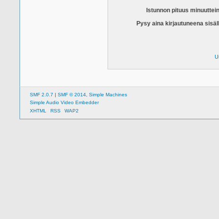
Istunnon pituus minuuttei
Pysy aina kirjautuneena sisäl
U
SMF 2.0.7
|
SMF © 2014
,
Simple Machines
Simple Audio Video Embedder
XHTML
RSS
WAP2