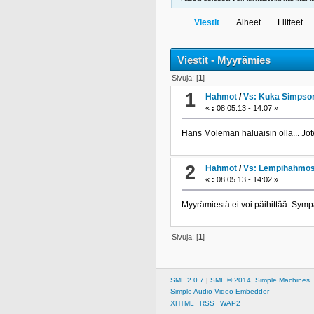
Viestit
Aiheet
Liitteet
Viestit - Myyrämies
Sivuja: [
1
]
1
Hahmot
/
Vs: Kuka Simpsoni
«
:
08.05.13 - 14:07 »
Hans Moleman haluaisin olla... Jot
2
Hahmot
/
Vs: Lempihahmos
«
:
08.05.13 - 14:02 »
Myyrämiestä ei voi päihittää. Symp
Sivuja: [
1
]
SMF 2.0.7
|
SMF © 2014
,
Simple Machines
Simple Audio Video Embedder
XHTML
RSS
WAP2