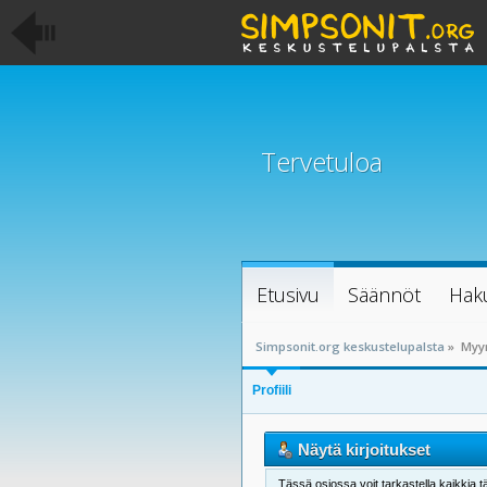
Tervetuloa
Etusivu
Säännöt
Hak
Simpsonit.org keskustelupalsta
»
Myyr
Profiili
Näytä kirjoitukset
Tässä osiossa voit tarkastella kaikkia tä