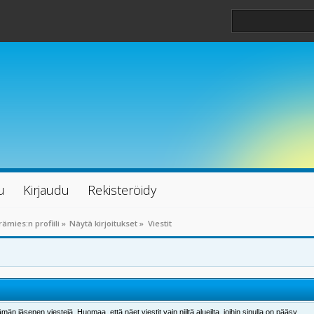
u
Kirjaudu
Rekisteröidy
ämies:n profiili
»
Näytä kirjoitukset
»
Viestit
män jäsenen viestejä. Huomaa, että näet viestit vain niiltä alueilta, joihin sinulla on pääsy.