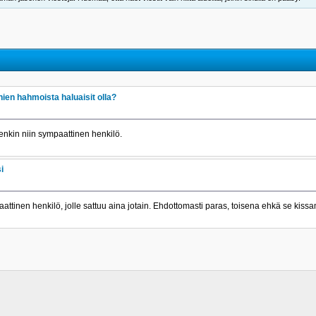
en hahmoista haluaisit olla?
enkin niin sympaattinen henkilö.
i
aattinen henkilö, jolle sattuu aina jotain. Ehdottomasti paras, toisena ehkä se kis