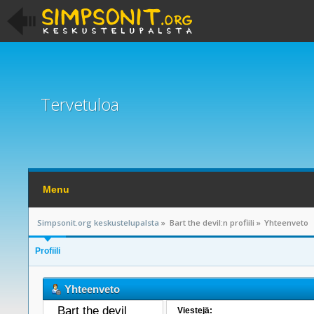
Tervetuloa
Menu
Simpsonit.org keskustelupalsta
»
Bart the devil:n profiili
»
Yhteenveto
Profiili
Yhteenveto
Bart the devil 
Viestejä: