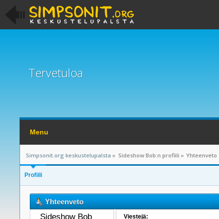
Tervetuloa
Menu
Simpsonit.org keskustelupalsta
»
Sideshow Bob:n profiili
»
Yhteenveto
Profiili
Yhteenveto
Sideshow Bob 
Viestejä: