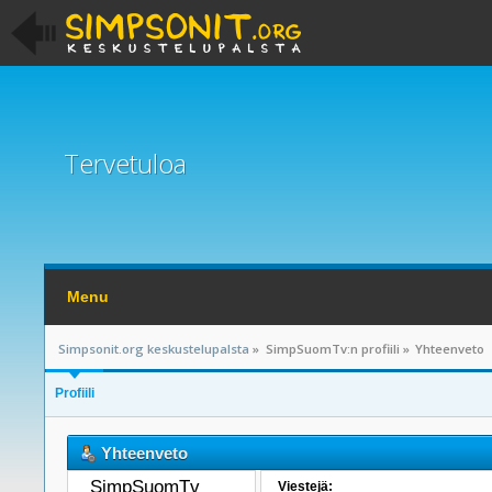
Tervetuloa
Menu
Simpsonit.org keskustelupalsta
»
SimpSuomTv:n profiili
»
Yhteenveto
Profiili
Yhteenveto
SimpSuomTv 
Viestejä: