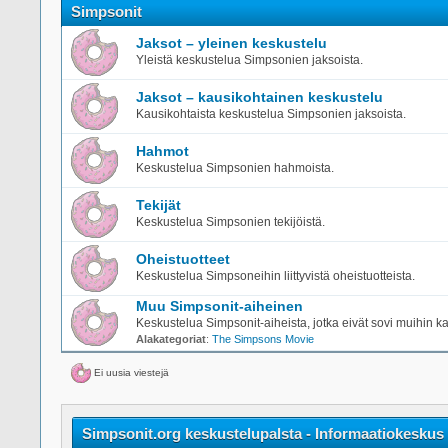
Simpsonit
Jaksot – yleinen keskustelu
Yleistä keskustelua Simpsonien jaksoista.
Jaksot – kausikohtainen keskustelu
Kausikohtaista keskustelua Simpsonien jaksoista.
Hahmot
Keskustelua Simpsonien hahmoista.
Tekijät
Keskustelua Simpsonien tekijöistä.
Oheistuotteet
Keskustelua Simpsoneihin liittyvistä oheistuotteista.
Muu Simpsonit-aiheinen
Keskustelua Simpsonit-aiheista, jotka eivät sovi muihin ka
Alakategoriat
:
The Simpsons Movie
Ei uusia viestejä
Simpsonit.org keskustelupalsta - Informaatiokeskus