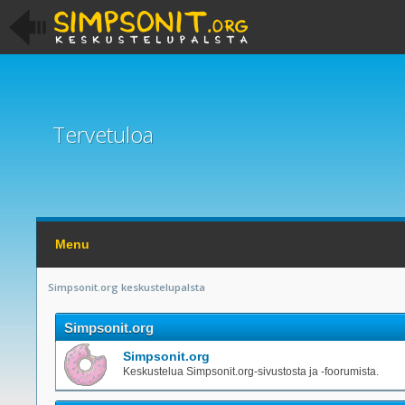
Tervetuloa
Menu
Simpsonit.org keskustelupalsta
Simpsonit.org
Simpsonit.org
Keskustelua Simpsonit.org-sivustosta ja -foorumista.