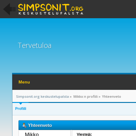
Tervetuloa
Menu
Simpsonit.org keskustelupalsta
»
Mikko:n profiili
»
Yhteenveto
Profiili
Yhteenveto
Mikko 
Viestejä: