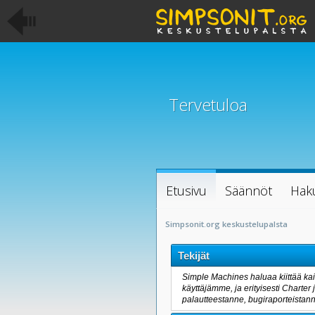
Tervetuloa
Etusivu
Säännöt
Hak
Simpsonit.org keskustelupalsta
Tekijät
Simple Machines haluaa kiittää kaik
käyttäjämme, ja erityisesti Charter
palautteestanne, bugiraporteistanne