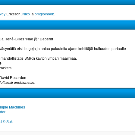
wdy
Eriksson,
Niko
ja
omglolnoob
.
 ja René-Gilles "Nao 尚" Deberdt
väsymättä etsii bugeja ja antaa palautetta ajaen kehittäjät hulluuden partaalle.
otka mahdollistatte SMF:n käytön ympäri maailmaa.
e
rackets
a David Recordon
ollisesti unohtuneille!
imple Machines
der
 © Suki