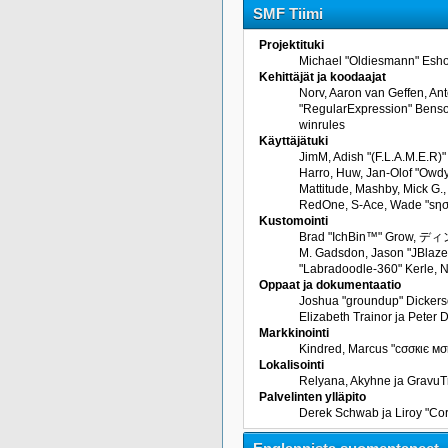
SMF Tiimi
Projektituki
Michael "Oldiesmann" Esho
Kehittäjät ja koodaajat
Norv, Aaron van Geffen, An
"RegularExpression" Benson
winrules
Käyttäjätuki
JimM, Adish "(F.L.A.M.E.R)"
Harro, Huw, Jan-Olof "Owdy"
Mattitude, Mashby, Mick G., 
RedOne, S-Ace, Wade "sησ
Kustomointi
Brad "IchBin™" Grow, ディン1
M. Gadsdon, Jason "JBlaze"
"Labradoodle-360" Kerle, Ni
Oppaat ja dokumentaatio
Joshua "groundup" Dickerso
Elizabeth Trainor ja Peter
Markkinointi
Kindred, Marcus "cσσкιє мσ
Lokalisointi
Relyana, Akyhne ja GravuT
Palvelinten ylläpito
Derek Schwab ja Liroy "Co