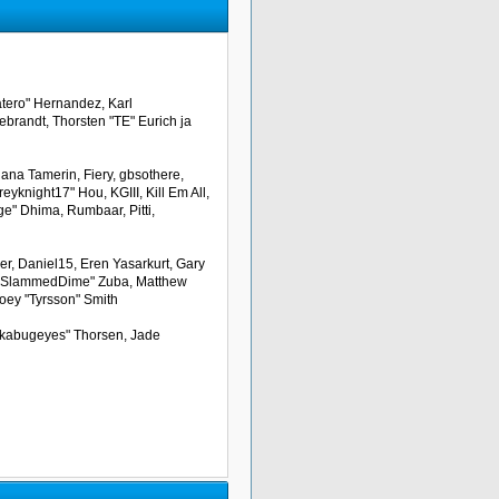
atero" Hernandez, Karl
ebrandt, Thorsten "TE" Eurich ja
iana Tamerin, Fiery, gbsothere,
yknight17" Hou, KGIII, Kill Em All,
rge" Dhima, Rumbaar, Pitti,
r, Daniel15, Eren Yasarkurt, Gary
tt "SlammedDime" Zuba, Matthew
Joey "Tyrsson" Smith
"akabugeyes" Thorsen, Jade