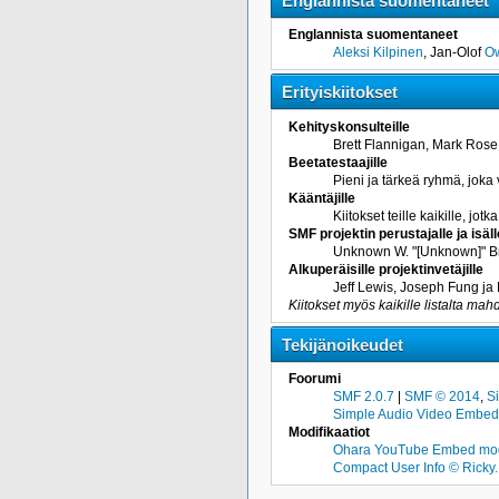
Englannista suomentaneet
Englannista suomentaneet
Aleksi Kilpinen
, Jan-Olof
O
Erityiskiitokset
Kehityskonsulteille
Brett Flannigan, Mark Rose
Beetatestaajille
Pieni ja tärkeä ryhmä, joka 
Kääntäjille
Kiitokset teille kaikille, j
SMF projektin perustajalle ja isäll
Unknown W. "[Unknown]" B
Alkuperäisille projektinvetäjille
Jeff Lewis, Joseph Fung j
Kiitokset myös kaikille listalta mahd
Tekijänoikeudet
Foorumi
SMF 2.0.7
|
SMF © 2014
,
S
Simple Audio Video Embed
Modifikaatiot
Ohara YouTube Embed mod
Compact User Info © Ricky.