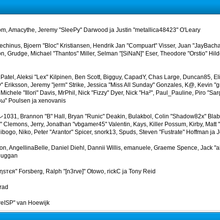
m, Amacythe, Jeremy "SleePy" Darwood ja Justin "metallica48423" O'Leary
techinus, Bjoern "Bloc" Kristiansen, Hendrik Jan "Compuart" Visser, Juan "JayBach
, Grudge, Michael "Thantos" Miller, Selman "[SiNaN]" Eser, Theodore "Orstio" Hild
 Patel, Aleksi "Lex" Kilpinen, Ben Scott, Bigguy, CapadY, Chas Large, Duncan85, El
 Eriksson, Jeremy "jerm" Strike, Jessica "Miss All Sunday" Gonzales, K@, Kevin "gre
Michele "Illori" Davis, MrPhil, Nick "Fizzy" Dyer, Nick "Ha²", Paul_Pauline, Piro "Sa
ω" Poulsen ja xenovanis
031, Brannon "B" Hall, Bryan "Runic" Deakin, Bulakbol, Colin "Shadow82x" Blabe
 Clemons, Jerry, Jonathan "vbgamer45" Valentin, Kays, Killer Possum, Kirby, Ma
bogo, Niko, Peter "Arantor" Spicer, snork13, Spuds, Steven "Fustrate" Hoffman ja 
n, AngellinaBelle, Daniel Diehl, Dannii Willis, emanuele, Graeme Spence, Jack 
 Duggan
ηѕтєя" Forsberg, Ralph "[n3rve]" Otowo, rickC ja Tony Reid
rad
reISP" van Hoewijk