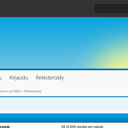
u
Kirjaudu
Rekisteröidy
low:n profiili
»
Yhteenveto
estejä:
39 (0.006 viestiä per päivä)