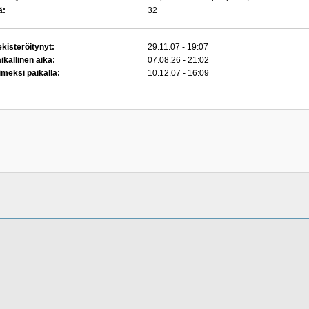
ä:
32
kisteröitynyt:
29.11.07 - 19:07
ikallinen aika:
07.08.26 - 21:02
imeksi paikalla:
10.12.07 - 16:09