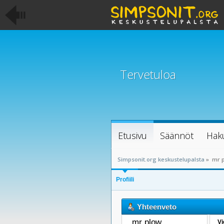
Tervetuloa
Etusivu
Säännöt
Hak
Simpsonit.org keskustelupalsta
»
mr p
Profiili
Yhteenveto
mr plow 
Vi