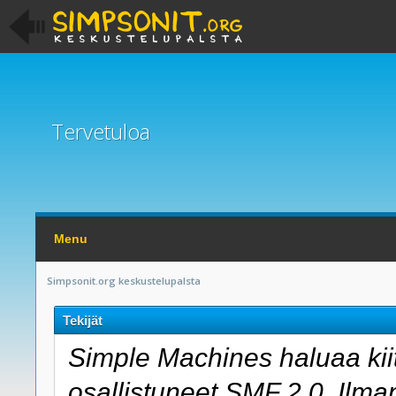
Tervetuloa
Menu
Simpsonit.org keskustelupalsta
Tekijät
Simple Machines haluaa kiit
osallistuneet SMF 2.0. Ilman 