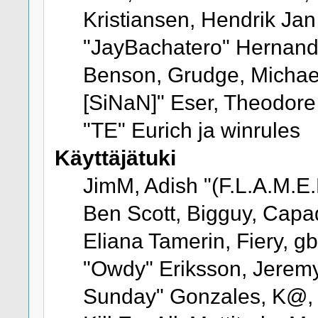
Kristiansen, Hendrik Jan
"JayBachatero" Hernand
Benson, Grudge, Michael
[SiNaN]" Eser, Theodore 
"TE" Eurich ja winrules
Käyttäjätuki
JimM, Adish "(F.L.A.M.E.R
Ben Scott, Bigguy, Cap
Eliana Tamerin, Fiery, g
"Owdy" Eriksson, Jeremy 
Sunday" Gonzales, K@, K