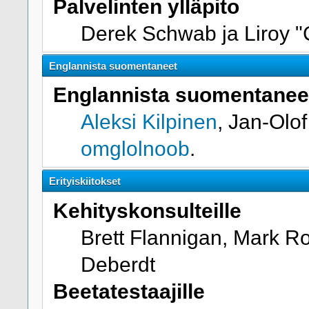
Palvelinten ylläpito
Derek Schwab ja Liroy 
Englannista suomentaneet
Englannista suomentanee
Aleksi Kilpinen
, Jan-Olo
omglolnoob
.
Erityiskiitokset
Kehityskonsulteille
Brett Flannigan, Mark R
Deberdt
Beetatestaajille