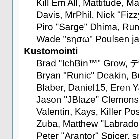
Kill Em All, Mattitude, Ma
Davis, MrPhil, Nick "Fizz
Piro "Sarge" Dhima, Rum
Wade "sησω" Poulsen ja
Kustomointi
Brad "IchBin™" Grow, 
Bryan "Runic" Deakin, B
Blaber, Daniel15, Eren 
Jason "JBlaze" Clemons,
Valentin, Kays, Killer 
Zuba, Matthew "Labradoo
Peter "Arantor" Spicer, 