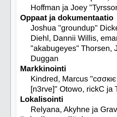
Hoffman ja Joey "Tyrsso
Oppaat ja dokumentaatio
Joshua "groundup" Dicke
Diehl, Dannii Willis, e
"akabugeyes" Thorsen, J
Duggan
Markkinointi
Kindred, Marcus "cσσкιє
[n3rve]" Otowo, rickC ja
Lokalisointi
Relyana, Akyhne ja Gra