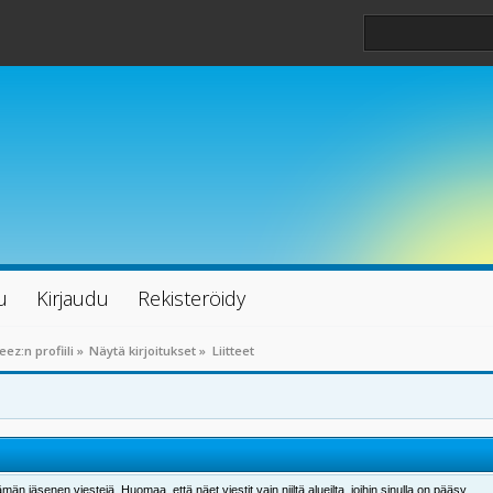
u
Kirjaudu
Rekisteröidy
eez:n profiili
»
Näytä kirjoitukset
»
Liitteet
män jäsenen viestejä. Huomaa, että näet viestit vain niiltä alueilta, joihin sinulla on pääsy.