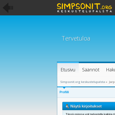
Tervetuloa
Etusivu
Säännöt
Hak
Simpsonit.org keskustelupalsta
»
Jarp
Profiili
Näytä kirjoitukset
Tässä osiossa voit tarkastella kaikkia tä