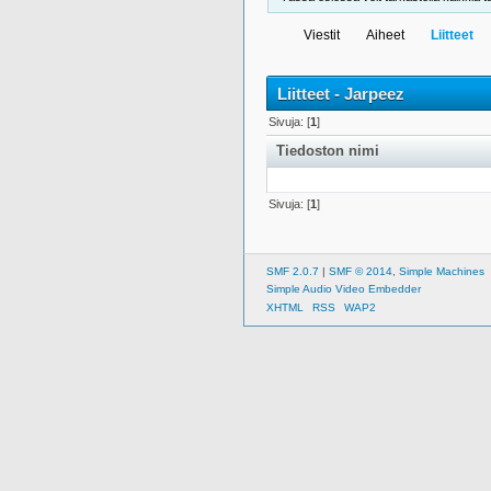
Viestit
Aiheet
Liitteet
Liitteet - Jarpeez
Sivuja: [
1
]
Tiedoston nimi
Sivuja: [
1
]
SMF 2.0.7
|
SMF © 2014
,
Simple Machines
Simple Audio Video Embedder
XHTML
RSS
WAP2