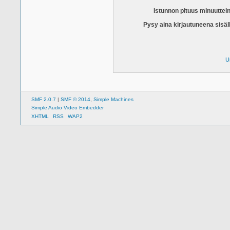
Istunnon pituus minuuttei
Pysy aina kirjautuneena sisäl
U
SMF 2.0.7
|
SMF © 2014
,
Simple Machines
Simple Audio Video Embedder
XHTML
RSS
WAP2