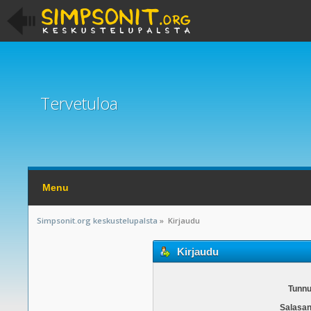
Tervetuloa
Menu
Simpsonit.org keskustelupalsta
»
Kirjaudu
Kirjaudu
Tunnu
Salasan