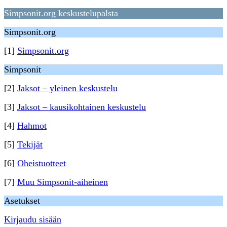
Simpsonit.org keskustelupalsta
Simpsonit.org
[1]
Simpsonit.org
Simpsonit
[2]
Jaksot – yleinen keskustelu
[3]
Jaksot – kausikohtainen keskustelu
[4]
Hahmot
[5]
Tekijät
[6]
Oheistuotteet
[7]
Muu Simpsonit-aiheinen
Asetukset
Kirjaudu sisään