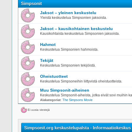
Simpsonit
Jaksot – yleinen keskustelu
Yleistä keskustelua Simpsonien jaksoista.
Jaksot – kausikohtainen keskustelu
Kausikohtaista keskustelua Simpsonien jaksoista.
Hahmot
Keskustelua Simpsonien hahmoista.
Tekijät
Keskustelua Simpsonien tekijöistä.
Oheistuotteet
Keskustelua Simpsoneihin liittyvistä oheistuotteista.
Muu Simpsonit-aiheinen
Keskustelua Simpsonit-aiheista, jotka eivät sovi muihin ka
Alakategoriat
:
The Simpsons Movie
Ei uusia viestejä
Simpsonit.org keskustelupalsta - Informaatiokeskus