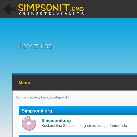
Tervetuloa
Menu
Simpsonit.org keskustelupalsta
Simpsonit.org
Simpsonit.org
Keskustelua Simpsonit.org-sivustosta ja -foorumista.