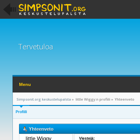
Tervetuloa
Menu
Simpsonit.org keskustelupalsta
»
little Wiggy:n profiili
»
Yhteenveto
Profiili
Yhteenveto
little Wiggy 
Viestejä: