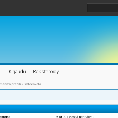
u
Kirjaudu
Rekisteröidy
mann:n profiili
»
Yhteenveto
estejä:
6 (0.001 viestiä per päivä)