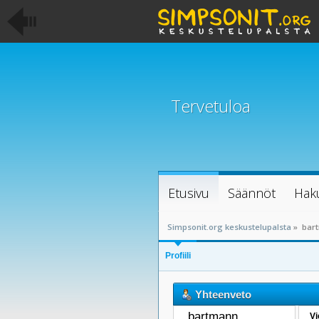
Tervetuloa
Etusivu
Säännöt
Hak
Simpsonit.org keskustelupalsta
»
bart
Profiili
Yhteenveto
bartmann 
Vi