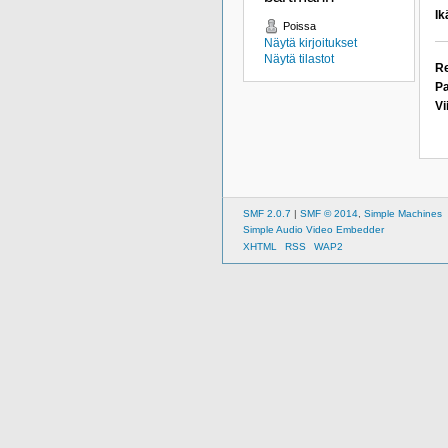
Ik
Poissa
Näytä kirjoitukset
Näytä tilastot
Re
Pa
Vi
SMF 2.0.7
|
SMF © 2014
,
Simple Machines
Simple Audio Video Embedder
XHTML
RSS
WAP2