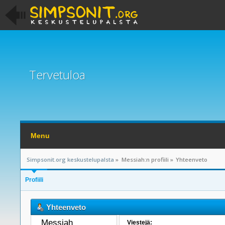
Tervetuloa
Menu
Simpsonit.org keskustelupalsta
»
Messiah:n profiili
»
Yhteenveto
Profiili
Yhteenveto
Messiah 
Viestejä: