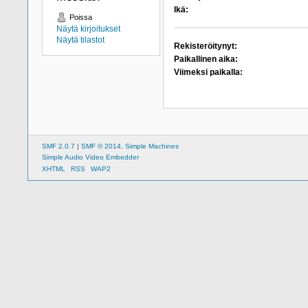
Ikä:
Poissa
Näytä kirjoitukset
Näytä tilastot
Rekisteröitynyt:
Paikallinen aika:
Viimeksi paikalla:
SMF 2.0.7
|
SMF © 2014
,
Simple Machines
Simple Audio Video Embedder
XHTML
RSS
WAP2