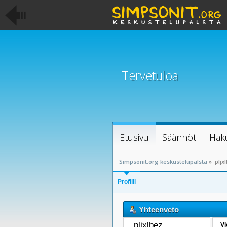
Tervetuloa
Etusivu
Säännöt
Hak
Simpsonit.org keskustelupalsta
»
pljxl
Profiili
Yhteenveto
pljxlbez 
Vi