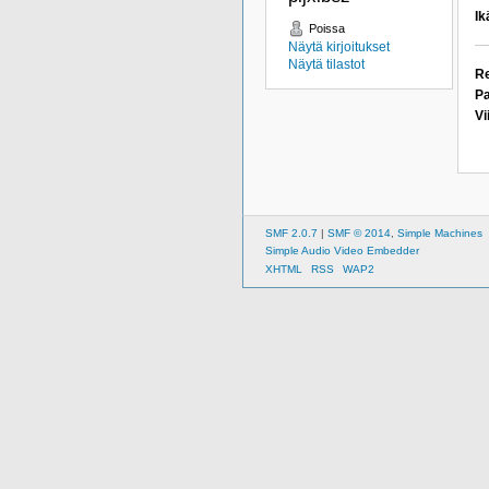
Ik
Poissa
Näytä kirjoitukset
Näytä tilastot
Re
Pa
Vi
SMF 2.0.7
|
SMF © 2014
,
Simple Machines
Simple Audio Video Embedder
XHTML
RSS
WAP2