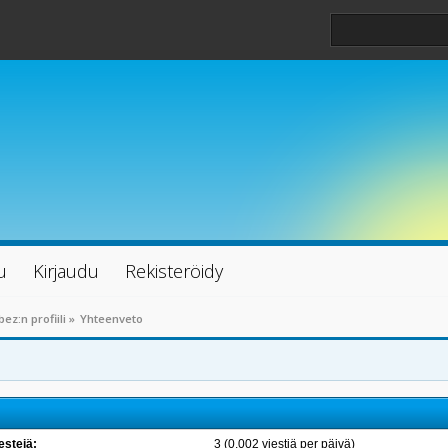
u
Kirjaudu
Rekisteröidy
bez:n profiili
»
Yhteenveto
estejä:
3 (0.002 viestiä per päivä)