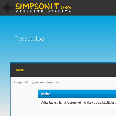
Tervetuloa
Menu
Simpsonit.org keskustelupalsta
Virhe!
Valitettavasti tämä foorumi ei hyväksy uusia käyttäjiä t