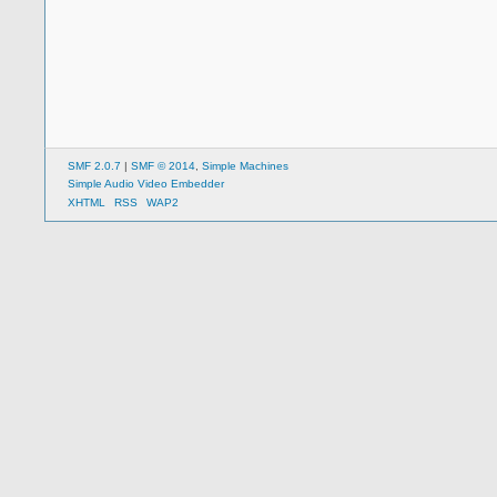
SMF 2.0.7
|
SMF © 2014
,
Simple Machines
Simple Audio Video Embedder
XHTML
RSS
WAP2