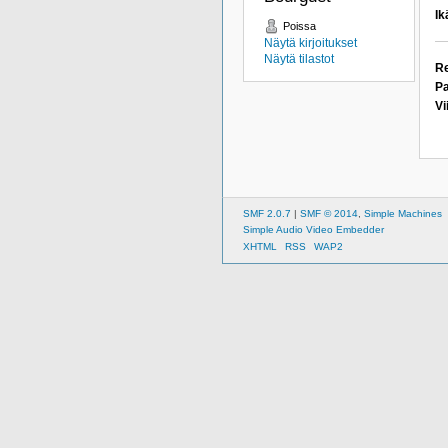
Ik
Poissa
Näytä kirjoitukset
Näytä tilastot
Re
Pa
Vi
SMF 2.0.7
|
SMF © 2014
,
Simple Machines
Simple Audio Video Embedder
XHTML
RSS
WAP2