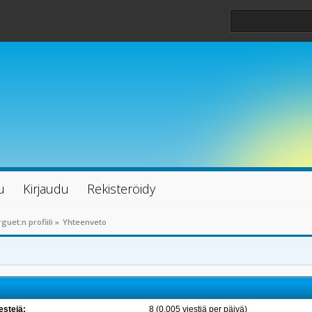
u
Kirjaudu
Rekisteröidy
guet:n profiili
»
Yhteenveto
estejä:
8 (0.005 viestiä per päivä)