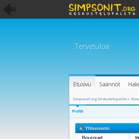
Tervetuloa
Etusivu
Säännöt
Hak
Simpsonit.org keskustelupalsta
»
Bour
Profiili
Yhteenveto
Bourguet 
Vi