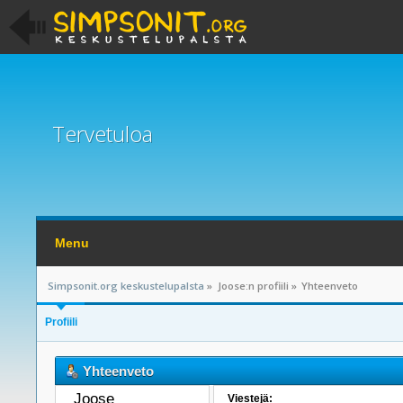
Tervetuloa
Menu
Simpsonit.org keskustelupalsta
»
Joose:n profiili
»
Yhteenveto
Profiili
Yhteenveto
Joose 
Viestejä: