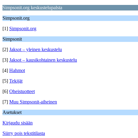
Simpsonit.org keskustelupalsta
Simpsonit.org
[1]
Simpsonit.org
Simpsonit
[2]
Jaksot – yleinen keskustelu
[3]
Jaksot – kausikohtainen keskustelu
[4]
Hahmot
[5]
Tekijät
[6]
Oheistuotteet
[7]
Muu Simpsonit-aiheinen
Asetukset
Kirjaudu sisään
Siirry pois tekstitilasta