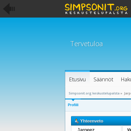
Tervetuloa
Etusivu
Säännöt
Hak
Simpsonit.org keskustelupalsta
»
Jarp
Profiili
Yhteenveto
Jarpeez 
Vi