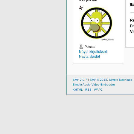
Ik
Re
Pa
Vi
Poissa
Näytä kirjoitukset
Näytä tilastot
SMF 2.0.7
|
SMF © 2014
,
Simple Machines
Simple Audio Video Embedder
XHTML
RSS
WAP2