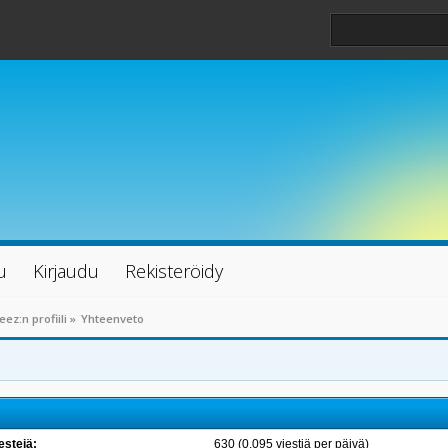
u
Kirjaudu
Rekisteröidy
eez:n profiili
»
Yhteenveto
estejä:
630 (0.095 viestiä per päivä)