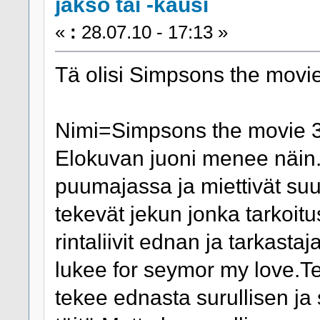
jakso tai -kausi
«
:
28.07.10 - 17:13 »
Tä olisi Simpsons the movi
Nimi=Simpsons the movie 
Elokuvan juoni menee näin.B
puumajassa ja miettivät suur
tekevät jekun jonka tarkoitu
rintaliivit ednan ja tarkasta
lukee for seymor my love.T
tekee ednasta surullisen ja