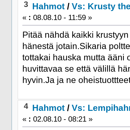
3
Hahmot
/
Vs: Krusty th
«
:
08.08.10 - 11:59 »
Pitää nähdä kaikki krustyyn 
hänestä jotain.Sikaria poltt
tottakai hauska mutta ääni o
huvittavaa se että välillä h
hyvin.Ja ja ne oheistuottteet
4
Hahmot
/
Vs: Lempihah
«
:
02.08.10 - 08:21 »