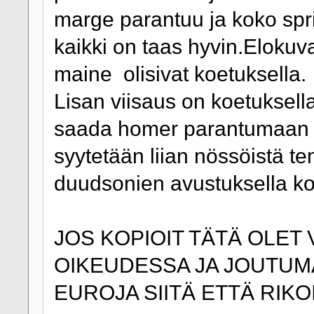
marge parantuu ja koko sprin
kaikki on taas hyvin.Elokuva
maine olisivat koetuksella.
Lisan viisaus on koetuksella
saada homer parantumaan mu
syytetään liian nössöistä t
duudsonien avustuksella ko
JOS KOPIOIT TÄTÄ OLET
OIKEUDESSA JA JOUTU
EUROJA SIITÄ ETTÄ RIKOIT