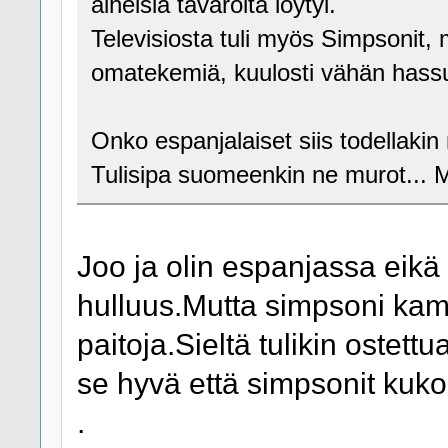
aiheisia tavaroita löytyi.
Televisiosta tuli myös Simpsonit, 
omatekemiä, kuulosti vähän hassu
Onko espanjalaiset siis todellakin
Tulisipa suomeenkin ne murot... 
Joo ja olin espanjassa eikä 
hulluus.Mutta simpsoni kama
paitoja.Sieltä tulikin ostettu
se hyvä että simpsonit kuko
.