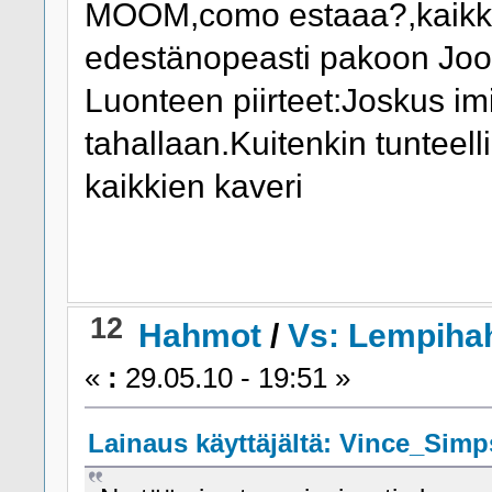
MOOM,como estaaa?,kaikki
edestänopeasti pakoon Joon
Luonteen piirteet:Joskus imit
tahallaan.Kuitenkin tunteel
kaikkien kaveri
12
Hahmot
/
Vs: Lempiha
«
:
29.05.10 - 19:51 »
Lainaus käyttäjältä: Vince_Simps