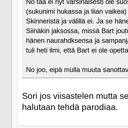
No tää ei nyt varsinaisesti ole su
(sukunimi hukassa ja liian vaikea)
Skinneristä ja välillä ei. Ja se 
Siinäkin jaksossa, missä Bart jou
hänen naurahdksensa ja sampanjall
tuli heti ilmi, että Bart ei ole ope
No joo, eipä mulla muuta sanottava
Sori jos viisastelen mutta s
halutaan tehdä parodiaa.