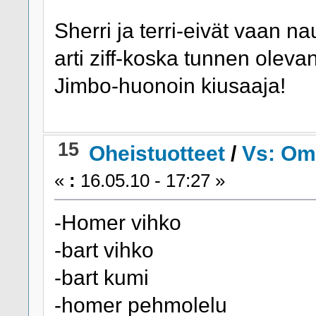
Sherri ja terri-eivät vaan na
arti ziff-koska tunnen olev
Jimbo-huonoin kiusaaja!
15
Oheistuotteet
/
Vs: Om
«
:
16.05.10 - 17:27 »
-Homer vihko
-bart vihko
-bart kumi
-homer pehmolelu