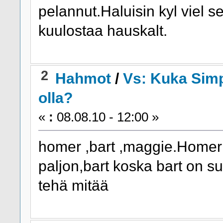
pelannut.Haluisin kyl viel s
kuulostaa hauskalt.
2
Hahmot
/
Vs: Kuka Simp
olla?
«
:
08.08.10 - 12:00 »
homer ,bart ,maggie.Homer
paljon,bart koska bart on su
tehä mitää