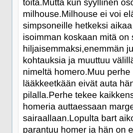
töitä.Mutta kun syyllinen os
milhouse.Milhouse ei voi e
simpsoneille hetkeksi aika
isoimman koskaan mitä on
hiljaisemmaksi,enemmän juo
kohtauksia ja muuttuu välill
nimeltä homero.Muu perhe o
lääkkeetkään eivät auta hä
pilalla.Perhe tekee kaikke
homeria auttaessaan marge
sairaallaan.Lopulta bart ai
parantuu homer ja hän on 