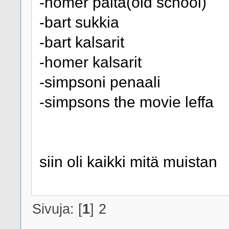
-homer paita(old school)
-bart sukkia
-bart kalsarit
-homer kalsarit
-simpsoni penaali
-simpsons the movie leffa
siin oli kaikki mitä muistan
Sivuja: [
1
]
2