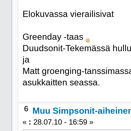
Elokuvassa vierailisivat
Greenday -taas
Duudsonit-Tekemässä hullu
ja
Matt groenging-tanssimass
asukkaitten seassa.
6
Muu Simpsonit-aiheine
«
:
28.07.10 - 16:59 »