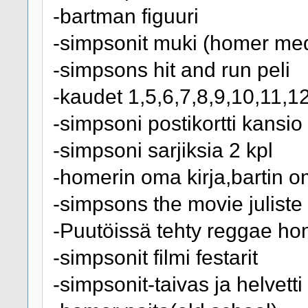
-bartman figuuri
-simpsonit muki (homer med
-simpsons hit and run peli
-kaudet 1,5,6,7,8,9,10,11,12
-simpsoni postikortti kansio
-simpsoni sarjiksia 2 kpl
-homerin oma kirja,bartin o
-simpsons the movie juliste
-Puutöissä tehty reggae ho
-simpsonit filmi festarit
-simpsonit-taivas ja helvetti