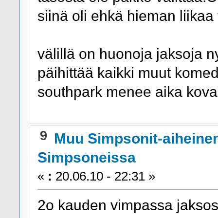
siinä oli ehkä hieman liikaa t
välillä on huonoja jaksoja n
päihittää kaikki muut komed
southpark menee aika kovall
9
Muu Simpsonit-aiheine
Simpsoneissa
«
:
20.06.10 - 22:31 »
2o kauden vimpassa jaksossa