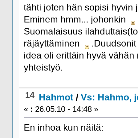
tähti joten hän sopisi hyvin 
Eminem hmm... johonkin
Suomalaisuus ilahduttais(t
räjäyttäminen
.Duudsonit o
idea oli erittäin hyvä vähän
yhteistyö.
14
Hahmot
/
Vs: Hahmo, j
«
:
26.05.10 - 14:48 »
En inhoa kun näitä: