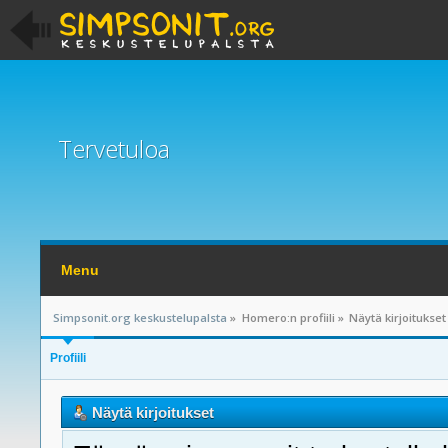
Tervetuloa
Menu
Simpsonit.org keskustelupalsta
»
Homero:n profiili
»
Näytä kirjoitukset
Profiili
Näytä kirjoitukset