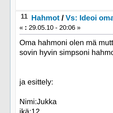
11
Hahmot
/
Vs: Ideoi om
«
:
29.05.10 - 20:06 »
Oma hahmoni olen mä mutt
sovin hyvin simpsoni hahmo
ja esittely:
Nimi:Jukka
ikä:12