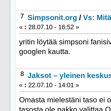
7
Simpsonit.org
/
Vs: Mit
«
:
28.07.10 - 16:52 »
yritin löytää simpsoni fanisi
googlen kautta.
8
Jaksot – yleinen kesku
«
:
22.07.10 - 14:01 »
Omasta mielestäni taso ei o
tasosta ole pakko valittaa.