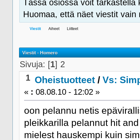
Tässä osiossa voit tarkastella 
Huomaa, että näet viestit vain ni
Viestit
Aiheet
Liitteet
Viestit - Homero
Sivuja: [
1
]
2
1
Oheistuotteet
/
Vs: Simp
«
:
08.08.10 - 12:02 »
oon pelannu netis epäviralli
pleikkarilla pelannut hit an
mielest hauskempi kuin si