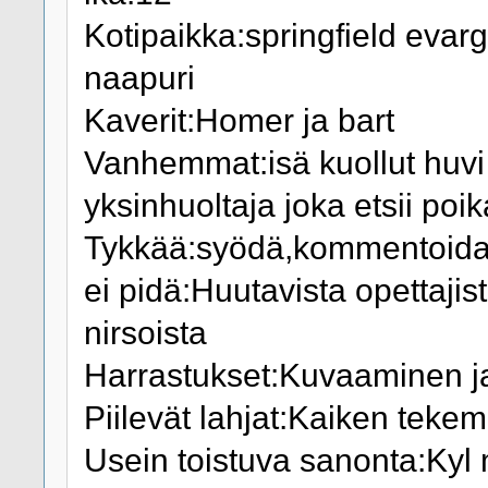
Kotipaikka:springfield evar
naapuri
Kaverit:Homer ja bart
Vanhemmat:isä kuollut huvi 
yksinhuoltaja joka etsii poi
Tykkää:syödä,kommentoida va
ei pidä:Huutavista opettajis
nirsoista
Harrastukset:Kuvaaminen ja
Piilevät lahjat:Kaiken tekem
Usein toistuva sanonta:K