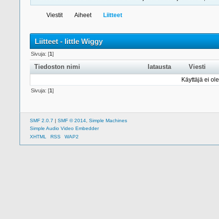
Viestit
Aiheet
Liitteet
Liitteet - little Wiggy
Sivuja: [
1
]
Tiedoston nimi
latausta
Viesti
Käyttäjä ei ole
Sivuja: [
1
]
SMF 2.0.7
|
SMF © 2014
,
Simple Machines
Simple Audio Video Embedder
XHTML
RSS
WAP2