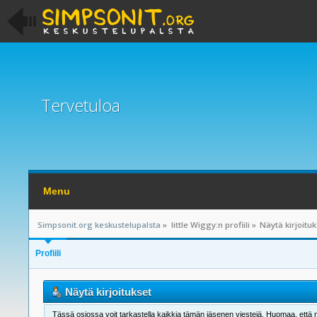
Tervetuloa
Menu
Simpsonit.org keskustelupalsta
»
little Wiggy:n profiili
»
Näytä kirjoitu
Profiili
Näytä kirjoitukset
Tässä osiossa voit tarkastella kaikkia tämän jäsenen viestejä. Huomaa, että näet 