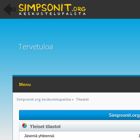
Tervetuloa
Menu
Simpsonit.org keskustelupalsta
»
Tilastot
Simpsonit.org 
Yleiset tilastot
Jäseniä yhteensä: