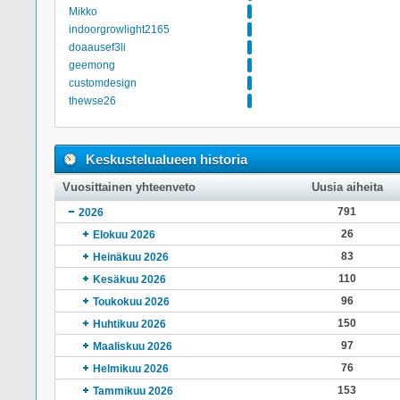
Mikko
indoorgrowlight2165
doaausef3li
geemong
customdesign
thewse26
Keskustelualueen historia
Vuosittainen yhteenveto
Uusia aiheita
791
2026
26
Elokuu 2026
83
Heinäkuu 2026
110
Kesäkuu 2026
96
Toukokuu 2026
150
Huhtikuu 2026
97
Maaliskuu 2026
76
Helmikuu 2026
153
Tammikuu 2026