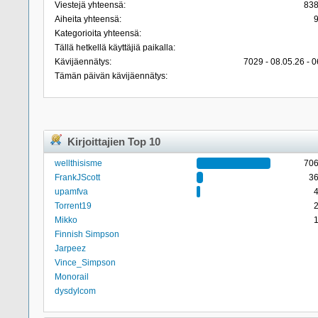
Viestejä yhteensä:
83
Aiheita yhteensä:
Kategorioita yhteensä:
Tällä hetkellä käyttäjiä paikalla:
Kävijäennätys:
7029 - 08.05.26 - 0
Tämän päivän kävijäennätys:
Kirjoittajien Top 10
wellthisisme
70
FrankJScott
3
upamfva
Torrent19
Mikko
Finnish Simpson
Jarpeez
Vince_Simpson
Monorail
dysdylcom