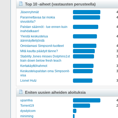
Top 10 -aiheet (vastausten perusteella)
Jäsenryhmät
Parannettavaa tai mokia
sivustolla?
Palstan säännöt - lue ennen kuin
inahdatkaan!
Yleistä keskustelua
ääninäyttelijöistä
Omistamasi Simpsonit-tuotteet
Mitä kautta päädyit tänne?
Stability Jones misses Dolphins1st
train down below fresh teach
Kertakäyttöhahmot
Keskustelupalstan oma Simpsonit-
visa
Lionel Hutz
Eniten uusien aiheiden aloituksia
upamfva
Torrent19
dysdylcom
miniming