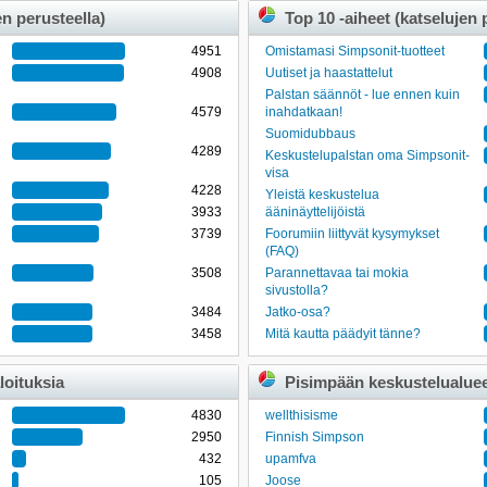
en perusteella)
Top 10 -aiheet (katselujen 
4951
Omistamasi Simpsonit-tuotteet
4908
Uutiset ja haastattelut
Palstan säännöt - lue ennen kuin
4579
inahdatkaan!
Suomidubbaus
4289
Keskustelupalstan oma Simpsonit-
visa
4228
Yleistä keskustelua
3933
ääninäyttelijöistä
3739
Foorumiin liittyvät kysymykset
(FAQ)
3508
Parannettavaa tai mokia
sivustolla?
3484
Jatko-osa?
3458
Mitä kautta päädyit tänne?
loituksia
Pisimpään keskustelualueel
4830
wellthisisme
2950
Finnish Simpson
432
upamfva
105
Joose