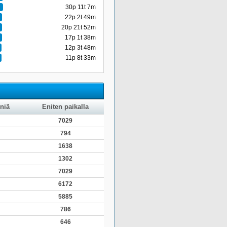
30p 11t 7m
22p 2t 49m
20p 21t 52m
17p 1t 38m
12p 3t 48m
11p 8t 33m
niä
Eniten paikalla
7029
794
1638
1302
7029
6172
5885
786
646