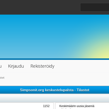
u
Kirjaudu
Rekisteröidy
stot
Simpsonit.org keskustelupalsta - Tilastot
1152
Keskimäärin uusia jäseniä