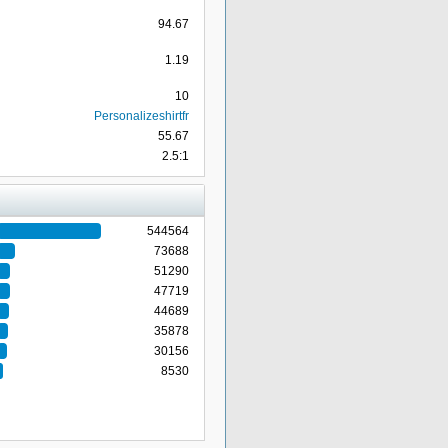
94.67
1.19
10
Personalizeshirtfr
55.67
2.5:1
544564
73688
51290
47719
44689
35878
30156
8530