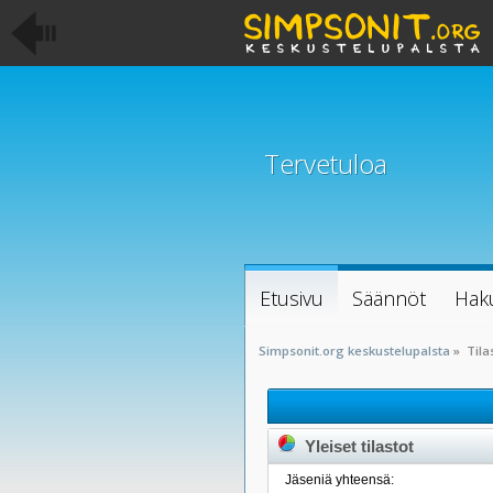
Tervetuloa
Etusivu
Säännöt
Hak
Simpsonit.org keskustelupalsta
»
Tila
Yleiset tilastot
Jäseniä yhteensä: