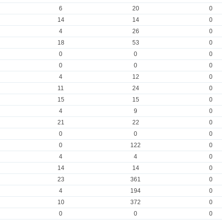
6
20
0
14
14
0
4
26
0
18
53
0
0
0
0
0
0
0
4
12
0
11
24
0
15
15
0
4
9
0
21
22
0
0
0
0
0
122
0
4
4
0
14
14
0
23
361
0
4
194
0
10
372
0
0
0
0