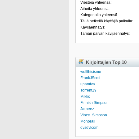
Viestejä yhteensä:
Aiheita yhteensä:
Kategorioita yhteensä:
Tällä hetkellä käyttäjiä paikalla:
Kävijäennätys:
Tämän päivän kävijäennätys:
Kirjoittajien Top 10
wellthisisme
FrankJScott
upamfva
Torrent19
Mikko
Finnish Simpson
Jarpeez
Vince_Simpson
Monorail
dysdylcom