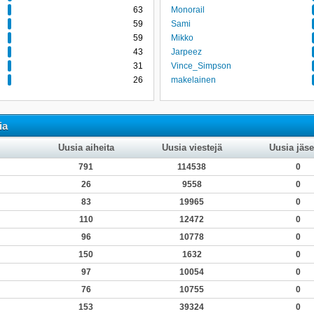
63
Monorail
59
Sami
59
Mikko
43
Jarpeez
31
Vince_Simpson
26
makelainen
ia
Uusia aiheita
Uusia viestejä
Uusia jäse
791
114538
0
26
9558
0
83
19965
0
110
12472
0
96
10778
0
150
1632
0
97
10054
0
76
10755
0
153
39324
0