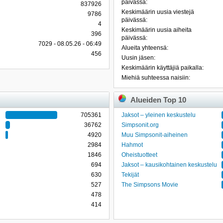
päivässä:
837926
Keskimäärin uusia viestejä
9786
päivässä:
4
Keskimäärin uusia aiheita
396
päivässä:
7029 - 08.05.26 - 06:49
Alueita yhteensä:
456
Uusin jäsen:
Keskimäärin käyttäjiä paikalla:
Miehiä suhteessa naisiin:
Alueiden Top 10
705361
Jaksot – yleinen keskustelu
36762
Simpsonit.org
4920
Muu Simpsonit-aiheinen
2984
Hahmot
1846
Oheistuotteet
694
Jaksot – kausikohtainen keskustelu
630
Tekijät
527
The Simpsons Movie
478
414