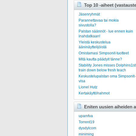
Top 10 -aiheet (vastaust
Jäsenryhmät
Parannettavaa tai mokia
sivustolla?
Palstan säännöt - lue ennen kuin
inahdatkaan!
Yleistä keskustelua
ääninäyttelijöistä
Omistamasi Simpsonit-tuotteet
Mitä kautta päädyit tänne?
Stability Jones misses Dolphins1st
train down below fresh teach
Keskustelupalstan oma Simpsonit-
visa
Lionel Hutz
Kertakäyttöhahmot
Eniten uusien aiheiden a
upamfva
Torrent19
dysdylcom
miniming