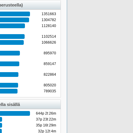
perusteella)
1351663
1304782
1128140
1102514
1066626
895970
859147
822864
805020
789035
la sisällä
644p 2t 26m
37p 23t 22m
35p 16t 29m
32p 12t 4m