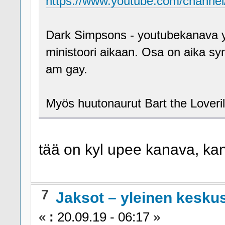
https://www.youtube.com/chan
Dark Simpsons - youtubekanava yhd
ministoori aikaan. Osa on aika s
am gay.
Myös huutonaurut Bart the Loveri
tää on kyl upee kanava, ka
7
Jaksot – yleinen kesku
«
:
20.09.19 - 06:17 »