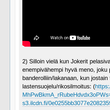
2) Silloin vielä kun Jokerit pelasi
enempivähempi hyvä meno, joku p
banderolliin/lakanaan, kun jostain 
lastensuojelu/rikosilmoitus: (
https:
MhPwBkmA_rRubeHdvdx3oPWs=/ful
s3.ilcdn.fi/0e0255bb3077e20823