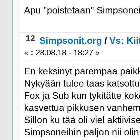
Apu "poistetaan" Simpsone
12
Simpsonit.org
/
Vs: Kii
«
:
28.08.18 - 18:27 »
En keksinyt parempaa paikkaa
Nykyään tulee taas katsott
Fox ja Sub kun tykitätte kok
kasvettua pikkusen vanhem
Sillon ku tää oli viel aktiivi
Simpsoneihin paljon nii olin