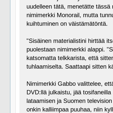
uudelleen tätä, menetätte tässä 
nimimerkki Monorail, mutta tunnus
kuihtuminen on väistämätöntä.
"Sisäinen materialistini hirttää i
puolestaan nimimerkki alappi. "Si
katsomatta telkkarista, että sitt
tuhlaamiselta. Saattaapi sitten k
Nimimerkki Gabbo valittelee, ett
DVD:llä julkaistu, jää tosifaneil
lataamisen ja Suomen television
onkin kalliimpaa puuhaa, niin kyl