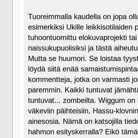
Tuoreimmalla kaudella on jopa ollu
esimerkiksi Ukille leikkisotilaide
tuhoontuomittu elokuvaprojekti ta
naissukupuolisiksi ja tästä aiheut
Mutta se huumori. Se loistaa tyyst
löydä siitä enää samaistumispinta
kommentteja, jotka on varmasti jo
paremmin. Kaikki tuntuvat jämähtän
tuntuvat... zombeilta. Wiggum on h
väkeviin päihteisiin, Hassu-klovni
ainesosia. Nämä on katsojilla tiedos
hahmon esityskerralla? Eikö tämä o