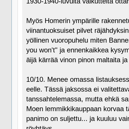
1930-1940-luvulta vaikutteita otta
Myös Homerin ympärille rakennetut
viinantuoksuiset pilvet räjähdyks
yöllinen vuoropuhelu miten Banner
you won't" ja ennenkaikkea kysym
äijä kärrää vinon pinon maltaita ja
10/10. Menee omassa listauksess
eelle. Tässä jaksossa ei valitettav
tanssahtelemassa, mutta ehkä sa
Moen lemmikkikauppaan korvaa täm
panimo on suljettu... ja kuuluu v
röyhtäys.