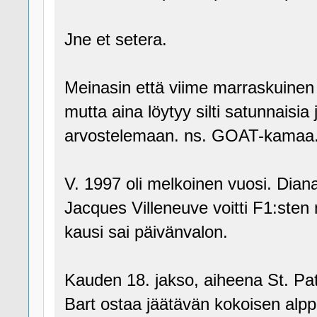
Jne et setera.
Meinasin että viime marraskuinen p
mutta aina löytyy silti satunnaisia 
arvostelemaan. ns. GOAT-kamaa
V. 1997 oli melkoinen vuosi. Dia
Jacques Villeneuve voitti F1:ste
kausi sai päivänvalon.
Kauden 18. jakso, aiheena St. Patri
Bart ostaa jäätävän kokoisen alpp