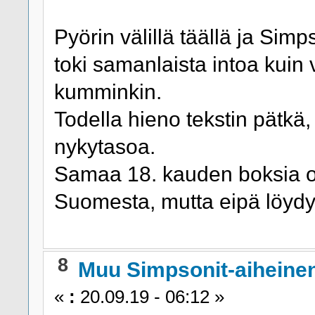
Pyörin välillä täällä ja Simp
toki samanlaista intoa kuin 
kumminkin.
Todella hieno tekstin pätkä
nykytasoa.
Samaa 18. kauden boksia ol
Suomesta, mutta eipä löyd
8
Muu Simpsonit-aiheine
«
:
20.09.19 - 06:12 »