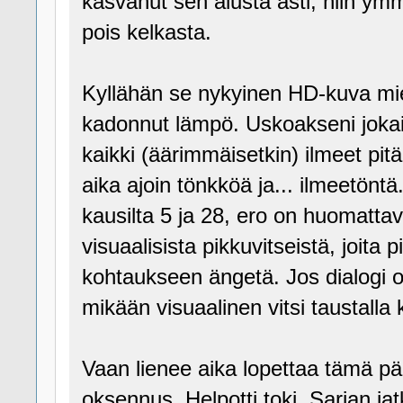
kasvanut sen alusta asti, niin ymm
pois kelkasta.
Kyllähän se nykyinen HD-kuva miel
kadonnut lämpö. Uskoakseni jokais
kaikki (äärimmäisetkin) ilmeet pi
aika ajoin tönkköä ja... ilmeetöntä
kausilta 5 ja 28, ero on huomattav
visuaalisista pikkuvitseistä, joita 
kohtaukseen ängetä. Jos dialogi o
mikään visuaalinen vitsi taustalla
Vaan lienee aika lopettaa tämä pää
oksennus. Helpotti toki. Sarjan j