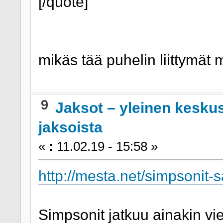
[/quote]
mikäs tää puhelin liittymät
9
Jaksot – yleinen kesku
jaksoista
«
:
11.02.19 - 15:58 »
http://mesta.net/simpsonit-s
Simpsonit jatkuu ainakin vi