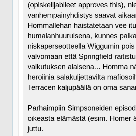
(opiskelijabileet approves this), n
vanhempainyhdistys saavat aikaan
Hommallehan haistatetaan vee itut
humalanhuuruisena, kunnes paikal
niskaperseotteella Wiggumin pois jo
valvomaan että Springfield raitistu
vaikutuksen alaisena... Homma näy
heroiinia salakuljettavilta mafiosoi
Terracen kaljupäällä on oma sanan
Parhaimpiin Simpsoneiden episode
oikeasta elämästä (esim. Homer 
juttu.