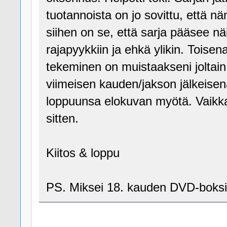
tuotannoista on jo sovittu, että 
siihen on se, että sarja pääsee n
rajapyykkiin ja ehkä ylikin. Tois
tekeminen on muistaakseni joltain
viimeisen kauden/jakson jälkeisenä
loppuunsa elokuvan myötä. Vaikka
sitten.
Kiitos & loppu
PS. Miksei 18. kauden DVD-boks