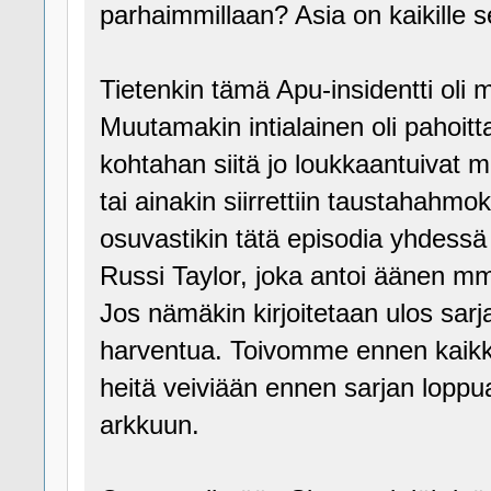
parhaimmillaan? Asia on kaikille 
Tietenkin tämä Apu-insidentti oli
Muutamakin intialainen oli pahoit
kohtahan siitä jo loukkaantuivat mu
tai ainakin siirrettiin taustahahm
osuvastikin tätä episodia yhdess
Russi Taylor, joka antoi äänen mm. 
Jos nämäkin kirjoitetaan ulos sarja
harventua. Toivomme ennen kaikke
heitä veiviään ennen sarjan loppua
arkkuun.