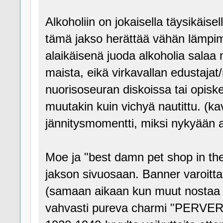
Alkoholiin on jokaisella täysikäis
tämä jakso herättää vähän lämpimiä
alaikäisenä juoda alkoholia salaa 
maista, eikä virkavallan edustaja
nuorisoseuran diskoissa tai opisk
muutakin kuin vichyä nautittu. (ka
jännitysmomentti, miksi nykyään a
Moe ja "best damn pet shop in the
jakson sivuosaan. Banner varoitta
(samaan aikaan kun muut nostaa t
vahvasti pureva charmi "PERVERT!