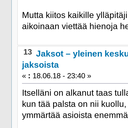
Mutta kiitos kaikille ylläpitäj
aikoinaan viettää hienoja he
13
Jaksot – yleinen kesk
jaksoista
«
:
18.06.18 - 23:40 »
Itselläni on alkanut taas tu
kun tää palsta on nii kuoll
ymmärtää asioista enemmä