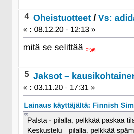
4
Oheistuotteet
/
Vs: adid
«
:
08.12.20 - 12:13 »
mitä se selittää
5
Jaksot – kausikohtaine
«
:
03.11.20 - 17:31 »
Lainaus käyttäjältä: Finnish Sim
Palsta - pilalla, pelkkää paskaa tila
Keskustelu - pilalla, pelkkää spämm