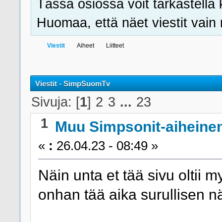
Tässä osiossa voit tarkastella 
Huomaa, että näet viestit vain ni
Viestit
Aiheet
Liitteet
Viestit - SimpSuomTv
Sivuja: [
1
]
2
3
...
23
1
Muu Simpsonit-aiheine
«
:
26.04.23 - 08:49 »
Näin unta et tää sivu oltii my
onhan tää aika surullisen