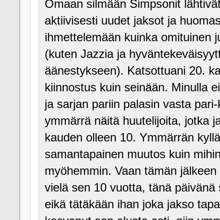
Omaan silmään Simpsonit lähtivät 
aktiivisesti uudet jaksot ja huomasi
ihmettelemään kuinka omituinen ju
(kuten Jazzia ja hyväntekeväisyytt
äänestykseen). Katsottuani 20. k
kiinnostus kuin seinään. Minulla 
ja sarjan pariin palasin vasta par
ymmärrä näitä huutelijoita, jotka
kauden olleen 10. Ymmärrän kyllä,
samantapainen muutos kuin mihin 
myöhemmin. Vaan tämän jälkeen sa
vielä sen 10 vuotta, tänä päivänä
eikä tätäkään ihan joka jakso tap