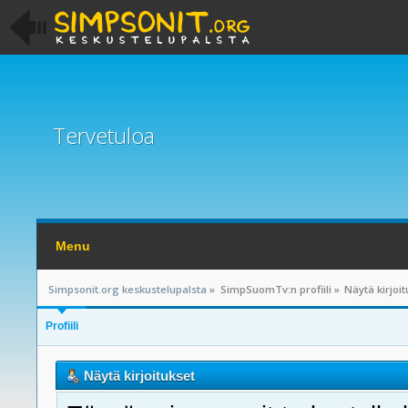
Tervetuloa
Menu
Simpsonit.org keskustelupalsta
»
SimpSuomTv:n profiili
»
Näytä kirjoi
Profiili
Näytä kirjoitukset