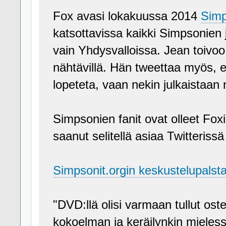
Fox avasi lokakuussa 2014
Simp
katsottavissa kaikki Simpsonien j
vain Yhdysvalloissa. Jean toivoo,
nähtävillä. Hän tweettaa myös, e
lopeteta, vaan nekin julkaistaan 
Simpsonien fanit ovat olleet Fox
saanut selitellä asiaa Twitterissä lu
Simpsonit.orgin keskustelupalst
"DVD:llä olisi varmaan tullut o
kokoelman ja keräilynkin mieless