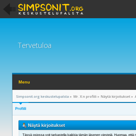
Tervetuloa
Menu
Simpsonit.org keskustelupalsta
»
Mr. X:n profiili
»
Näytä kirjoitukset
»
Profiili
Näytä kirjoitukset
Tässä osiossa voit tarkastella kaikkia tämän jäsenen viestejä. Huomaa, että näet 