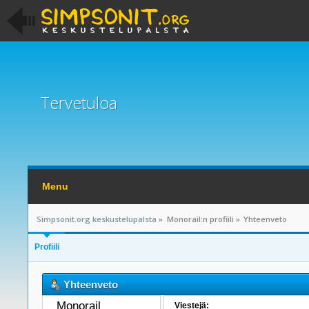
Tervetuloa
Menu
Simpsonit.org keskustelupalsta
»
Monorail:n profiili
»
Yhteenveto
Profiili
Yhteenveto
Monorail 
Viestejä: