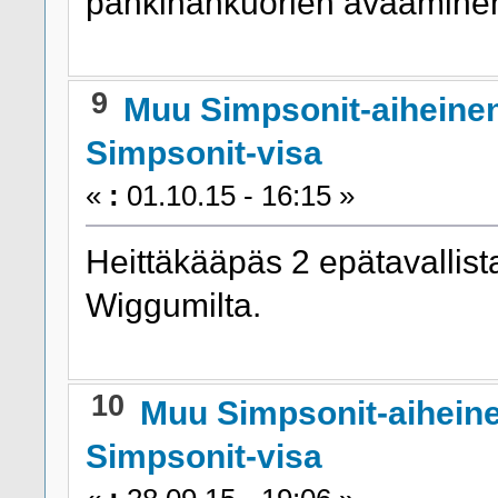
pähkinänkuorien avaamin
9
Muu Simpsonit-aiheine
Simpsonit-visa
«
:
01.10.15 - 16:15 »
Heittäkääpäs 2 epätavallist
Wiggumilta.
10
Muu Simpsonit-aihein
Simpsonit-visa