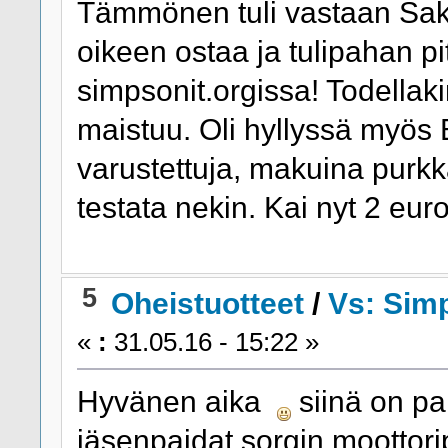
Tämmönen tuli vastaan Sak
oikeen ostaa ja tulipahan p
simpsonit.orgissa! Todellaki
maistuu. Oli hyllyssä myös 
varustettuja, makuina purk
testata nekin. Kai nyt 2 eu
5
Oheistuotteet
/
Vs: Simp
«
:
31.05.16 - 15:22 »
Hyvänen aika
siinä on pa
jäsenpaidat sorgin moottor