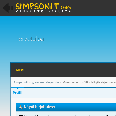
Tervetuloa
Menu
Simpsonit.org keskustelupalsta
»
Monorail:n profiili
»
Näytä kirjoitukse
Profiili
Näytä kirjoitukset