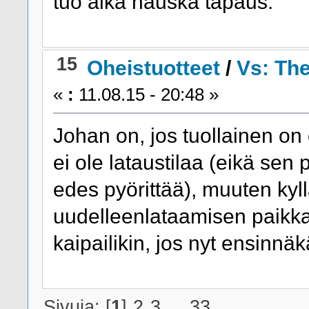
tuo aika hauska tapaus.
15
Oheistuotteet
/
Vs: Th
«
:
11.08.15 - 20:48 »
Johan on, jos tuollainen on
ei ole lataustilaa (eikä sen 
edes pyörittää), muuten kyll
uudelleenlataamisen paikka
kaipailikin, jos nyt ensinnä
Sivuja: [
1
]
2
3
...
33