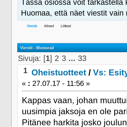
Tässä osiossa voit tarkastella 
Huomaa, että näet viestit vain ni
Viestit
Aiheet
Liitteet
Viestit - Monorail
Sivuja: [
1
]
2
3
...
33
1
Oheistuotteet
/
Vs: Esit
«
:
27.07.17 - 11:56 »
Kappas vaan, johan muuttui 
uusimpia jaksoja en ole pa
Pitänee harkita josko jouluna