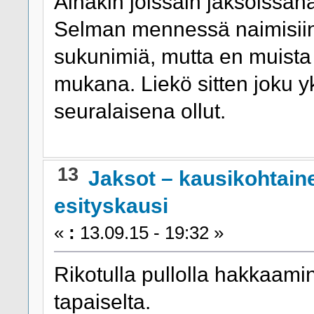
Ainakin joissain jaksoissaha
Selman mennessä naimisiin
sukunimiä, mutta en muista 
mukana. Liekö sitten joku yk
seuralaisena ollut.
13
Jaksot – kausikohtain
esityskausi
«
:
13.09.15 - 19:32 »
Rikotulla pullolla hakkaami
tapaiselta.