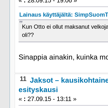
«
:
28.09.15 - 19:06 »
Lainaus käyttäjältä: SimpSuomTv
Kun Otto ei ollut maksanut velkoja
oli??
Sinappia ainakin, kuinka mo
11
Jaksot – kausikohtain
esityskausi
«
:
27.09.15 - 13:11 »