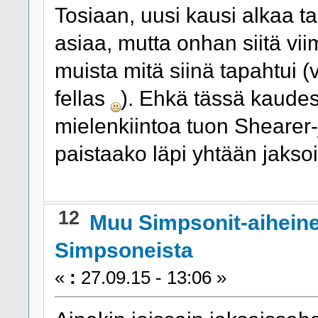
Tosiaan, uusi kausi alkaa taa
asiaa, mutta onhan siitä vii
muista mitä siinä tapahtui (
fellas
). Ehkä tässä kaudess
mielenkiintoa tuon Shearer
paistaako läpi yhtään jaksoi
12
Muu Simpsonit-aihein
Simpsoneista
«
:
27.09.15 - 13:06 »