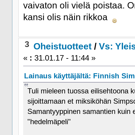
vaivaton oli vielä poistaa. 
kansi olis näin rikkoa
3
Oheistuotteet
/
Vs: Ylei
«
:
31.01.17 - 11:44 »
Lainaus käyttäjältä: Finnish Sim
Tuli mieleen tuossa eilisehtoona 
sijoittamaan et miksiköhän Simpso
Samantyyppinen samantien kuin 
"hedelmäpeli"