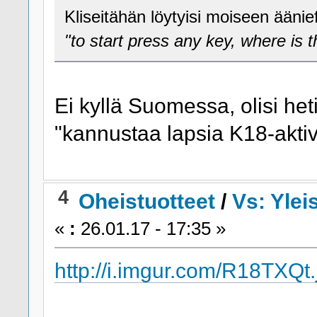
Kliseitähän löytyisi moiseen ään
"to start press any key, where is 
Ei kyllä Suomessa, olisi heti
"kannustaa lapsia K18-aktivi
4
Oheistuotteet
/
Vs: Ylei
«
:
26.01.17 - 17:35 »
http://i.imgur.com/R18TXQt.