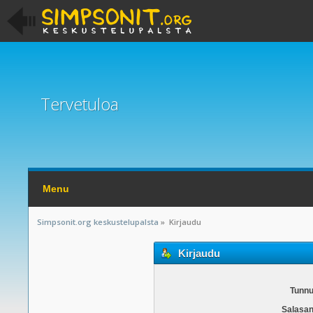
Tervetuloa
Menu
Simpsonit.org keskustelupalsta
»
Kirjaudu
Kirjaudu
Tunnu
Salasan