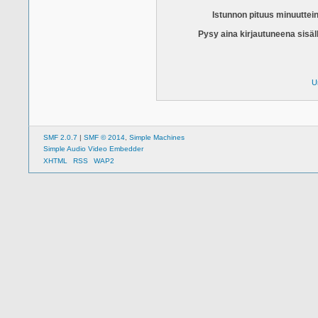
Istunnon pituus minuuttei
Pysy aina kirjautuneena sisäl
U
SMF 2.0.7
|
SMF © 2014
,
Simple Machines
Simple Audio Video Embedder
XHTML
RSS
WAP2