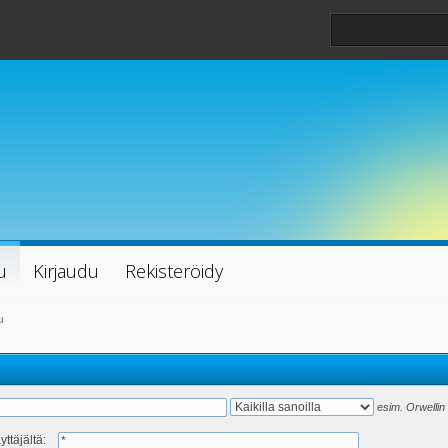
u
Kirjaudu
Rekisteröidy
u
esim.
Orwellin 
yttäjältä: