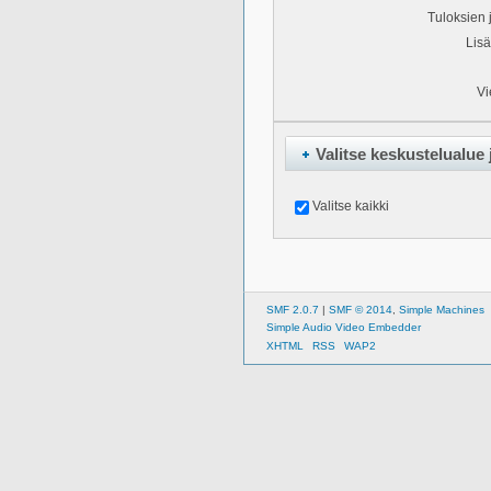
Tuloksien j
Lisä
Vi
Valitse keskustelualue j
Valitse kaikki
SMF 2.0.7
|
SMF © 2014
,
Simple Machines
Simple Audio Video Embedder
XHTML
RSS
WAP2