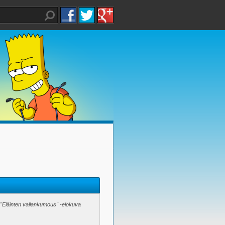
"Eläinten vallankumous" -elokuva