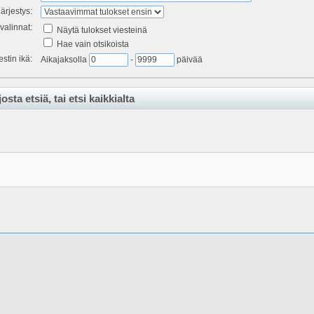
ärjestys:
valinnat:
Näytä tulokset viesteinä
Hae vain otsikoista
estin ikä:
Aikajaksolla
-
päivää
osta etsiä, tai etsi kaikkialta