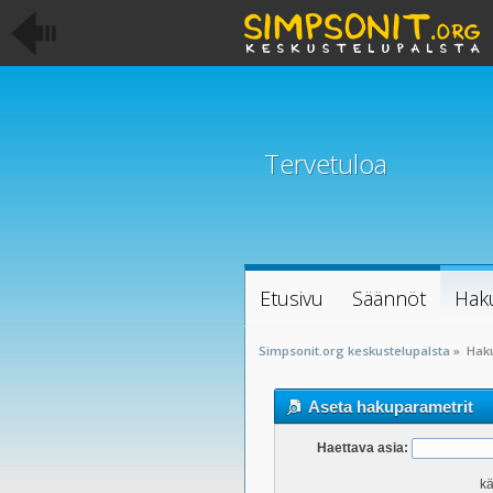
Tervetuloa
Etusivu
Säännöt
Hak
Simpsonit.org keskustelupalsta
»
Hak
Aseta hakuparametrit
Haettava asia:
kä