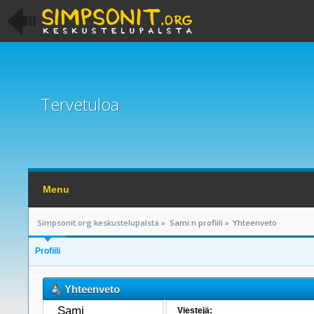
Tervetuloa
Menu
Simpsonit.org keskustelupalsta
»
Sami:n profiili
»
Yhteenveto
Profiili
Yhteenveto
Sami 
Viestejä: