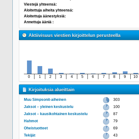
Viestejä yhteensä:
Aloitettuja aiheita yhteensä:
Aloitettuja äänestyksiä:
Annettuja ääniä :
Aktiivisuus viestien kirjoittelun perusteella
0
1
2
3
4
5
6
7
8
9
10
Kirjoituksia alueittain
Muu Simpsonit-aiheinen
303
Jaksot – yleinen keskustelu
100
Jaksot – kausikohtainen keskustelu
87
Hahmot
79
Oheistuotteet
69
Tekijät
43