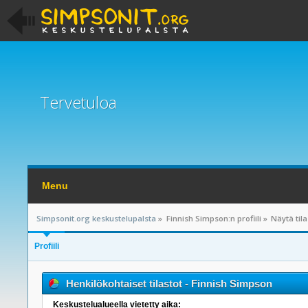
Tervetuloa
Menu
Simpsonit.org keskustelupalsta
»
Finnish Simpson:n profiili
»
Näytä tila
Profiili
Henkilökohtaiset tilastot - Finnish Simpson
Keskustelualueella vietetty aika: