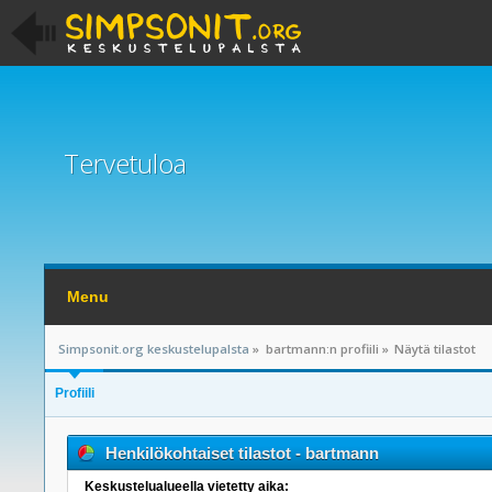
Tervetuloa
Menu
Simpsonit.org keskustelupalsta
»
bartmann:n profiili
»
Näytä tilastot
Profiili
Henkilökohtaiset tilastot - bartmann
Keskustelualueella vietetty aika: