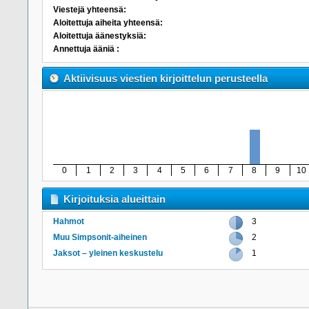
Viestejä yhteensä:
Aloitettuja aiheita yhteensä:
Aloitettuja äänestyksiä:
Annettuja ääniä :
Aktiivisuus viestien kirjoittelun perusteella
0
1
2
3
4
5
6
7
8
9
10
Kirjoituksia alueittain
Hahmot
3
Muu Simpsonit-aiheinen
2
Jaksot – yleinen keskustelu
1