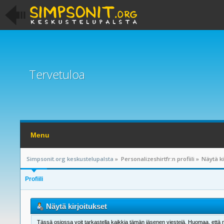
Tervetuloa
Menu
Simpsonit.org keskustelupalsta
»
Personalizeshirtfr:n profiili
»
Näytä ki
Profiili
Näytä kirjoitukset
Tässä osiossa voit tarkastella kaikkia tämän jäsenen viestejä. Huomaa, että näet 