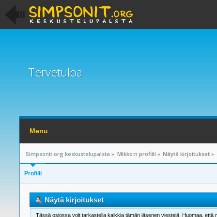
Tervetuloa
Menu
Simpsonit.org keskustelupalsta
»
Mikko:n profiili
»
Näytä kirjoitukset
»
Profiili
Näytä kirjoitukset
Tässä osiossa voit tarkastella kaikkia tämän jäsenen viestejä. Huomaa, että näet 