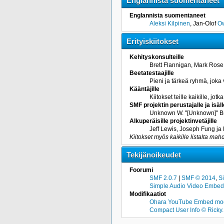
Englannista suomentaneet
Englannista suomentaneet
Aleksi Kilpinen
, Jan-Olof
O
Erityiskiitokset
Kehityskonsulteille
Brett Flannigan, Mark Rose
Beetatestaajille
Pieni ja tärkeä ryhmä, joka 
Kääntäjille
Kiitokset teille kaikille, j
SMF projektin perustajalle ja isäll
Unknown W. "[Unknown]" B
Alkuperäisille projektinvetäjille
Jeff Lewis, Joseph Fung j
Kiitokset myös kaikille listalta mahd
Tekijänoikeudet
Foorumi
SMF 2.0.7
|
SMF © 2014
,
S
Simple Audio Video Embed
Modifikaatiot
Ohara YouTube Embed mod
Compact User Info © Ricky.