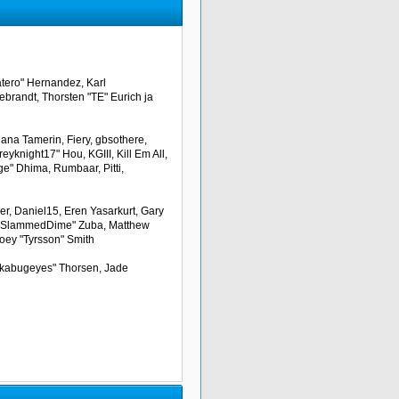
atero" Hernandez, Karl
ebrandt, Thorsten "TE" Eurich ja
iana Tamerin, Fiery, gbsothere,
yknight17" Hou, KGIII, Kill Em All,
rge" Dhima, Rumbaar, Pitti,
r, Daniel15, Eren Yasarkurt, Gary
tt "SlammedDime" Zuba, Matthew
Joey "Tyrsson" Smith
"akabugeyes" Thorsen, Jade