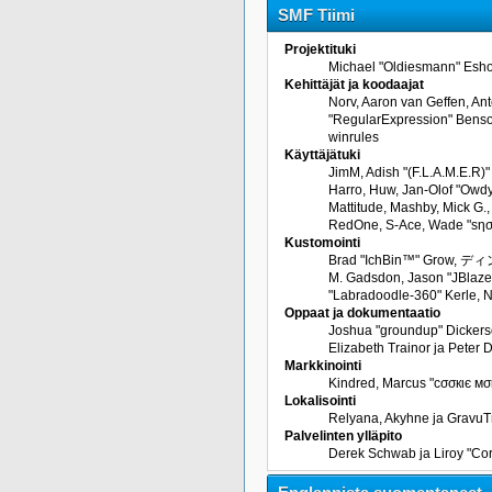
SMF Tiimi
Projektituki
Michael "Oldiesmann" Esho
Kehittäjät ja koodaajat
Norv, Aaron van Geffen, An
"RegularExpression" Benson
winrules
Käyttäjätuki
JimM, Adish "(F.L.A.M.E.R)"
Harro, Huw, Jan-Olof "Owdy"
Mattitude, Mashby, Mick G., 
RedOne, S-Ace, Wade "sησ
Kustomointi
Brad "IchBin™" Grow, ディン1
M. Gadsdon, Jason "JBlaze"
"Labradoodle-360" Kerle, Ni
Oppaat ja dokumentaatio
Joshua "groundup" Dickerso
Elizabeth Trainor ja Peter
Markkinointi
Kindred, Marcus "cσσкιє мσ
Lokalisointi
Relyana, Akyhne ja GravuT
Palvelinten ylläpito
Derek Schwab ja Liroy "Co