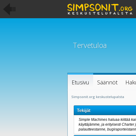
Tervetuloa
Etusivu
Säännöt
Hak
Simpsonit.org keskustelupalsta
Tekijät
Simple Machines haluaa kiittää kaik
käyttäjämme, ja erityisesti Charter
palautteestanne, bugiraporteistanne