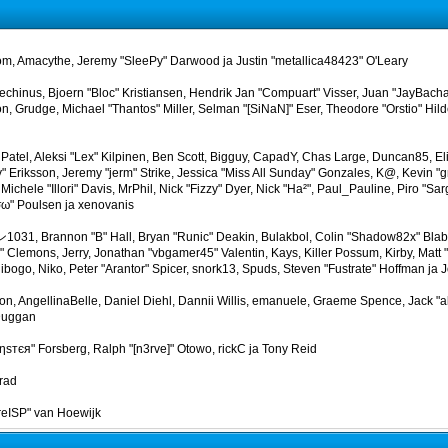
m, Amacythe, Jeremy "SleePy" Darwood ja Justin "metallica48423" O'Leary
techinus, Bjoern "Bloc" Kristiansen, Hendrik Jan "Compuart" Visser, Juan "JayBach
, Grudge, Michael "Thantos" Miller, Selman "[SiNaN]" Eser, Theodore "Orstio" Hild
 Patel, Aleksi "Lex" Kilpinen, Ben Scott, Bigguy, CapadY, Chas Large, Duncan85, El
 Eriksson, Jeremy "jerm" Strike, Jessica "Miss All Sunday" Gonzales, K@, Kevin "gre
Michele "Illori" Davis, MrPhil, Nick "Fizzy" Dyer, Nick "Ha²", Paul_Pauline, Piro "Sa
ω" Poulsen ja xenovanis
031, Brannon "B" Hall, Bryan "Runic" Deakin, Bulakbol, Colin "Shadow82x" Blabe
 Clemons, Jerry, Jonathan "vbgamer45" Valentin, Kays, Killer Possum, Kirby, Ma
bogo, Niko, Peter "Arantor" Spicer, snork13, Spuds, Steven "Fustrate" Hoffman ja 
n, AngellinaBelle, Daniel Diehl, Dannii Willis, emanuele, Graeme Spence, Jack 
 Duggan
ηѕтєя" Forsberg, Ralph "[n3rve]" Otowo, rickC ja Tony Reid
rad
reISP" van Hoewijk