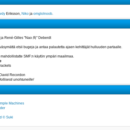
wdy
Eriksson,
Niko
ja
omglolnoob
.
 ja René-Gilles "Nao 尚" Deberdt
väsymättä etsii bugeja ja antaa palautetta ajaen kehittäjät hulluuden partaalle.
otka mahdollistatte SMF:n käytön ympäri maailmaa.
e
rackets
a David Recordon
ollisesti unohtuneille!
imple Machines
der
 © Suki