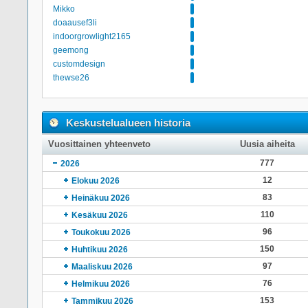
Mikko
doaausef3li
indoorgrowlight2165
geemong
customdesign
thewse26
Keskustelualueen historia
Vuosittainen yhteenveto
Uusia aiheita
777
2026
12
Elokuu 2026
83
Heinäkuu 2026
110
Kesäkuu 2026
96
Toukokuu 2026
150
Huhtikuu 2026
97
Maaliskuu 2026
76
Helmikuu 2026
153
Tammikuu 2026