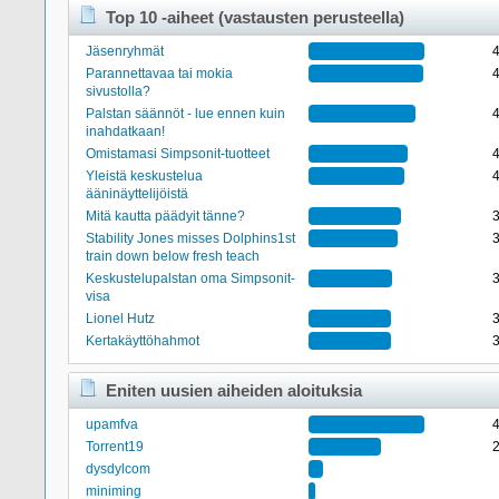
Top 10 -aiheet (vastausten perusteella)
Jäsenryhmät
Parannettavaa tai mokia
sivustolla?
Palstan säännöt - lue ennen kuin
inahdatkaan!
Omistamasi Simpsonit-tuotteet
Yleistä keskustelua
ääninäyttelijöistä
Mitä kautta päädyit tänne?
Stability Jones misses Dolphins1st
train down below fresh teach
Keskustelupalstan oma Simpsonit-
visa
Lionel Hutz
Kertakäyttöhahmot
Eniten uusien aiheiden aloituksia
upamfva
Torrent19
dysdylcom
miniming