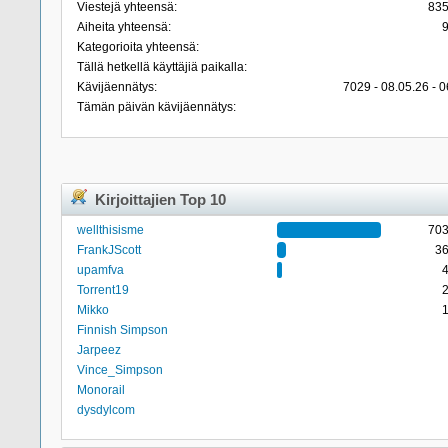
Viestejä yhteensä:
83
Aiheita yhteensä:
Kategorioita yhteensä:
Tällä hetkellä käyttäjiä paikalla:
Kävijäennätys:
7029 - 08.05.26 - 0
Tämän päivän kävijäennätys:
Kirjoittajien Top 10
wellthisisme
70
FrankJScott
3
upamfva
Torrent19
Mikko
Finnish Simpson
Jarpeez
Vince_Simpson
Monorail
dysdylcom