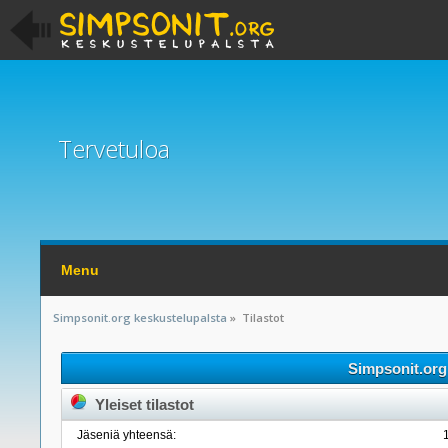
Tervetuloa
Menu
Simpsonit.org keskustelupalsta
»
Tilastot
Simpsonit.org 
Yleiset tilastot
Jäseniä yhteensä: