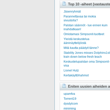
Top 10 -aiheet (vastaust
Jäsenryhmät
Parannettavaa tai mokia
sivustolla?
Palstan säännöt - lue ennen kuin
inahdatkaan!
Omistamasi Simpsonit-tuotteet
Yleistä keskustelua
ääninäyttelijöistä
Mitä kautta päädyit tänne?
Stability Jones misses Dolphins1st
train down below fresh teach
Keskustelupalstan oma Simpsonit-
visa
Lionel Hutz
Kertakäyttöhahmot
Eniten uusien aiheiden a
upamfva
Torrent19
dysdylcom
miniming