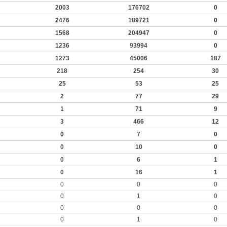
2003
176702
0
2476
189721
0
1568
204947
0
1236
93994
0
1273
45006
187
218
254
30
25
53
25
2
77
29
1
71
9
3
466
12
0
7
0
0
10
0
0
6
1
0
16
1
0
0
0
0
1
0
0
0
0
0
1
0