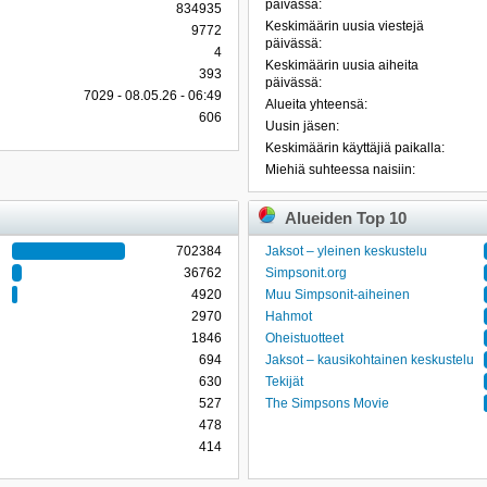
päivässä:
834935
Keskimäärin uusia viestejä
9772
päivässä:
4
Keskimäärin uusia aiheita
393
päivässä:
7029 - 08.05.26 - 06:49
Alueita yhteensä:
606
Uusin jäsen:
Keskimäärin käyttäjiä paikalla:
Miehiä suhteessa naisiin:
Alueiden Top 10
702384
Jaksot – yleinen keskustelu
36762
Simpsonit.org
4920
Muu Simpsonit-aiheinen
2970
Hahmot
1846
Oheistuotteet
694
Jaksot – kausikohtainen keskustelu
630
Tekijät
527
The Simpsons Movie
478
414