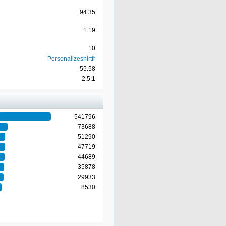
94.35
1.19
10
Personalizeshirtfr
55.58
2.5:1
541796
73688
51290
47719
44689
35878
29933
8530