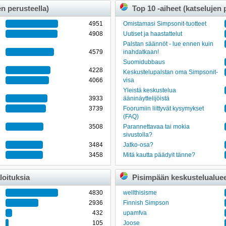
en perusteella)
Top 10 -aiheet (katselujen 
4951
Omistamasi Simpsonit-tuotteet
4908
Uutiset ja haastattelut
Palstan säännöt - lue ennen kuin
4579
inahdatkaan!
Suomidubbaus
4228
Keskustelupalstan oma Simpsonit-
4066
visa
Yleistä keskustelua
3933
ääninäyttelijöistä
3739
Foorumiin liittyvät kysymykset
(FAQ)
3508
Parannettavaa tai mokia
sivustolla?
3484
Jatko-osa?
3458
Mitä kautta päädyit tänne?
loituksia
Pisimpään keskustelualueel
4830
wellthisisme
2936
Finnish Simpson
432
upamfva
105
Joose