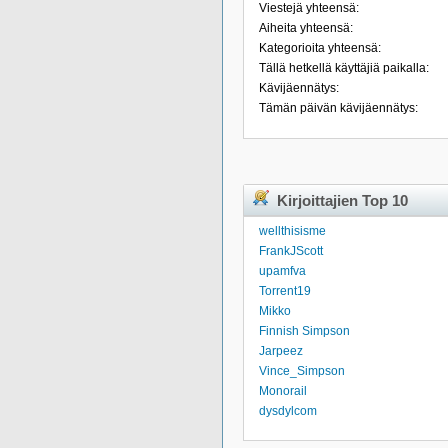
Viestejä yhteensä:
Aiheita yhteensä:
Kategorioita yhteensä:
Tällä hetkellä käyttäjiä paikalla:
Kävijäennätys:
Tämän päivän kävijäennätys:
Kirjoittajien Top 10
wellthisisme
FrankJScott
upamfva
Torrent19
Mikko
Finnish Simpson
Jarpeez
Vince_Simpson
Monorail
dysdylcom