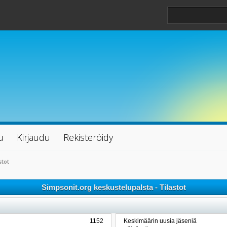
u
Kirjaudu
Rekisteröidy
stot
Simpsonit.org keskustelupalsta - Tilastot
1152
Keskimäärin uusia jäseniä