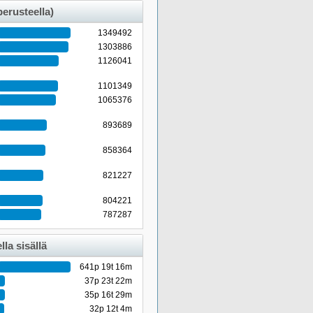
perusteella)
1349492
1303886
1126041
1101349
1065376
893689
858364
821227
804221
787287
la sisällä
641p 19t 16m
37p 23t 22m
35p 16t 29m
32p 12t 4m