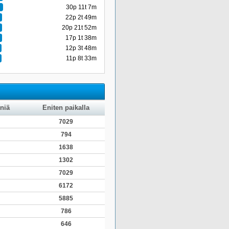
30p 11t 7m
22p 2t 49m
20p 21t 52m
17p 1t 38m
12p 3t 48m
11p 8t 33m
niä
Eniten paikalla
7029
794
1638
1302
7029
6172
5885
786
646