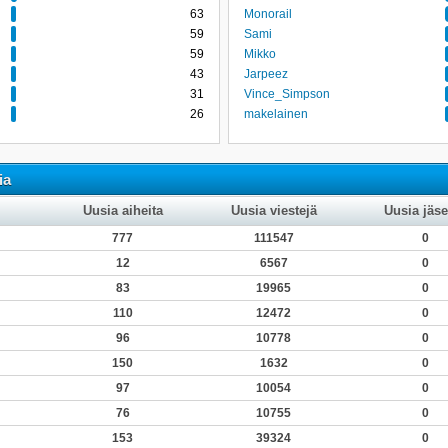
63
Monorail
59
Sami
59
Mikko
43
Jarpeez
31
Vince_Simpson
26
makelainen
ia
Uusia aiheita
Uusia viestejä
Uusia jäse
777
111547
0
12
6567
0
83
19965
0
110
12472
0
96
10778
0
150
1632
0
97
10054
0
76
10755
0
153
39324
0