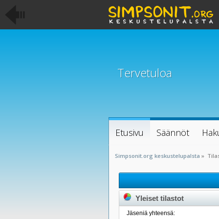
Tervetuloa
Etusivu
Säännöt
Hak
Simpsonit.org keskustelupalsta
»
Tila
Yleiset tilastot
Jäseniä yhteensä: