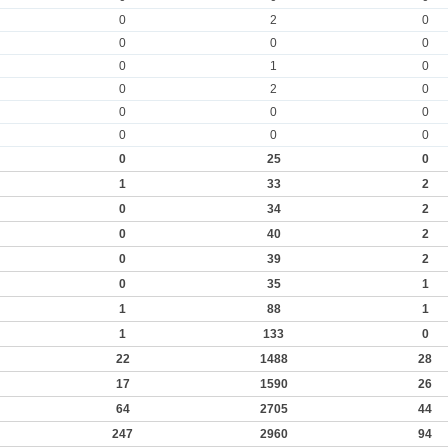
0
2
0
0
0
0
0
1
0
0
2
0
0
0
0
0
0
0
0
25
0
1
33
2
0
34
2
0
40
2
0
39
2
0
35
1
1
88
1
1
133
0
22
1488
28
17
1590
26
64
2705
44
247
2960
94