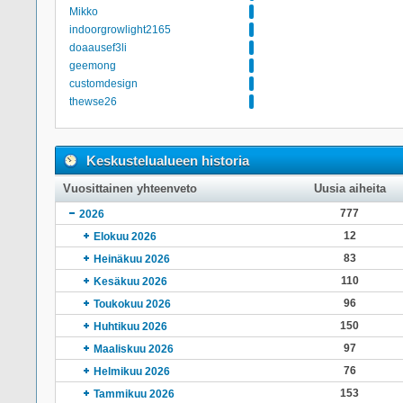
Mikko
indoorgrowlight2165
doaausef3li
geemong
customdesign
thewse26
Keskustelualueen historia
Vuosittainen yhteenveto
Uusia aiheita
777
2026
12
Elokuu 2026
83
Heinäkuu 2026
110
Kesäkuu 2026
96
Toukokuu 2026
150
Huhtikuu 2026
97
Maaliskuu 2026
76
Helmikuu 2026
153
Tammikuu 2026