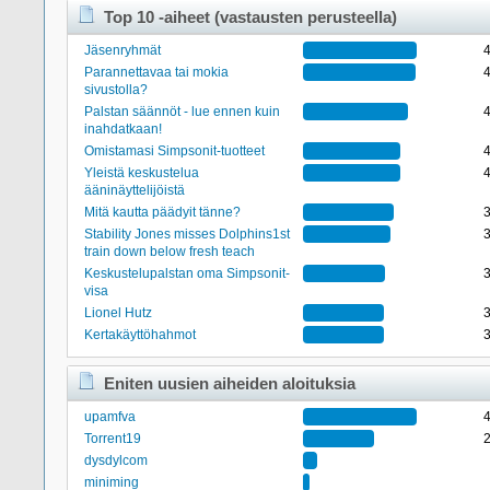
Top 10 -aiheet (vastausten perusteella)
Jäsenryhmät
Parannettavaa tai mokia
sivustolla?
Palstan säännöt - lue ennen kuin
inahdatkaan!
Omistamasi Simpsonit-tuotteet
Yleistä keskustelua
ääninäyttelijöistä
Mitä kautta päädyit tänne?
Stability Jones misses Dolphins1st
train down below fresh teach
Keskustelupalstan oma Simpsonit-
visa
Lionel Hutz
Kertakäyttöhahmot
Eniten uusien aiheiden aloituksia
upamfva
Torrent19
dysdylcom
miniming