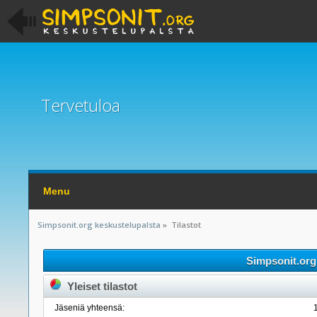
Tervetuloa
Menu
Simpsonit.org keskustelupalsta
»
Tilastot
Simpsonit.org 
Yleiset tilastot
Jäseniä yhteensä: