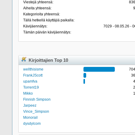
Viestejä yhteensä:
83
Aiheita yhteensä:
Kategorioita yhteensä:
Tällä hetkellä käyttäjiä paikalla:
Kävijäennätys:
7029 - 08.05.26 - 0
Tämän päivän kävijäennätys:
Kirjoittajien Top 10
wellthisisme
70
FrankJScott
3
upamfva
Torrent19
Mikko
Finnish Simpson
Jarpeez
Vince_Simpson
Monorail
dysdylcom