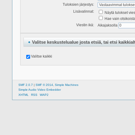
Tuloksien järjestys:
Lisävalinnat:
Näytä tulokset vie
Hae vain otsikoist
Viestin ikä:
Aikajaksolla
Valitse keskustelualue josta etsiä, tai etsi kaikkial
Valitse kaikki
SMF 2.0.7
|
SMF © 2014
,
Simple Machines
Simple Audio Video Embedder
XHTML
RSS
WAP2