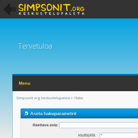
Tervetuloa
Menu
Simpsonit.org keskustelupalsta
»
Haku
Aseta hakuparametrit
Haettava asia:
käyttäjältä: