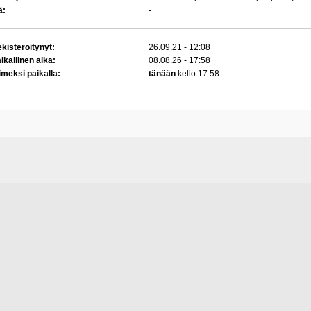
ä:
-
kisteröitynyt:
26.09.21 - 12:08
ikallinen aika:
08.08.26 - 17:58
imeksi paikalla:
tänään
kello 17:58