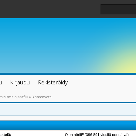
u
Kirjaudu
Rekisteröidy
thisisme:n profiili
»
Yhteenveto
estejä:
Olen nörtti!! (396.891 viestiä per päivä)