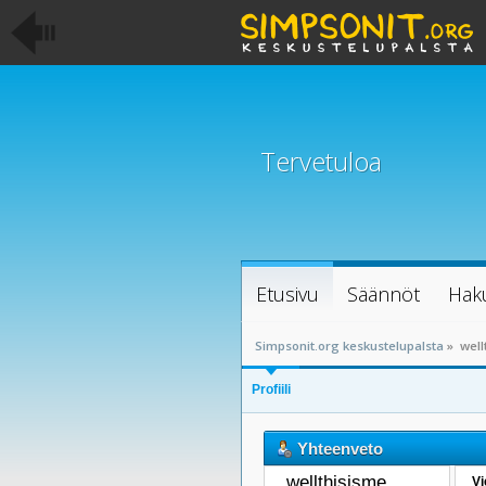
Tervetuloa
Etusivu
Säännöt
Hak
Simpsonit.org keskustelupalsta
»
well
Profiili
Yhteenveto
wellthisisme 
Vi