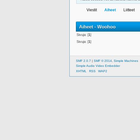
Viestit
Aiheet
Liitteet
Aiheet - Woohoo
Sivuja: [
1
]
Sivuja: [
1
]
SMF 2.0.7
|
SMF © 2014
,
Simple Machines
Simple Audio Video Embedder
XHTML
RSS
WAP2