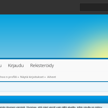
u
Kirjaudu
Rekisteröidy
oo:n profiili
»
Näytä kirjoitukset
»
Aiheet
män jäsenen viestejä. Huomaa, että näet viestit vain niiltä alueilta, joihin sinulla on pääsy.