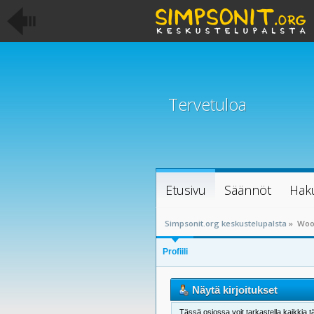
Tervetuloa
Etusivu
Säännöt
Hak
Simpsonit.org keskustelupalsta
»
Wooh
Profiili
Näytä kirjoitukset
Tässä osiossa voit tarkastella kaikkia tä