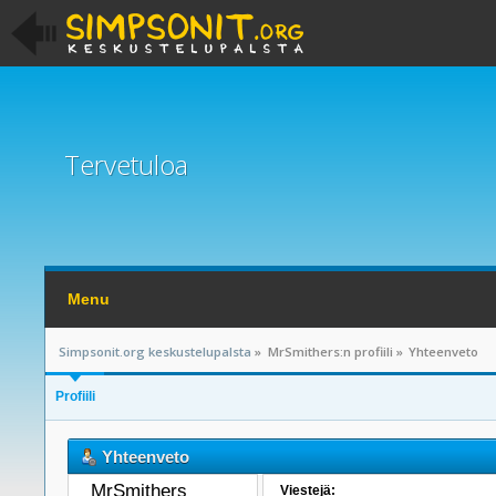
Tervetuloa
Menu
Simpsonit.org keskustelupalsta
»
MrSmithers:n profiili
»
Yhteenveto
Profiili
Yhteenveto
MrSmithers 
Viestejä: