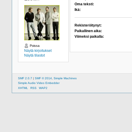
Oma teksti:
Ikä:
Rekisteröitynyt:
Paikallinen aika:
Viimeksi paikalla:
Poissa
Näytä kirjoitukset
Näytä tilastot
SMF 2.0.7
|
SMF © 2014
,
Simple Machines
Simple Audio Video Embedder
XHTML
RSS
WAP2