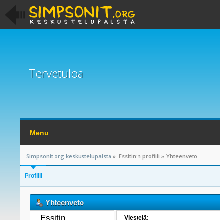
Tervetuloa
Menu
Simpsonit.org keskustelupalsta
»
Essitin:n profiili
»
Yhteenveto
Profiili
Yhteenveto
Essitin 
Viestejä: