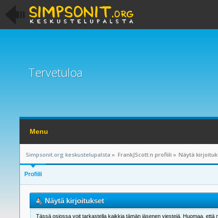
Tervetuloa
Menu
Simpsonit.org keskustelupalsta
»
FrankJScott:n profiili
»
Näytä kirjoitu
Profiili
Näytä kirjoitukset
Tässä osiossa voit tarkastella kaikkia tämän jäsenen viestejä. Huomaa, että näet 