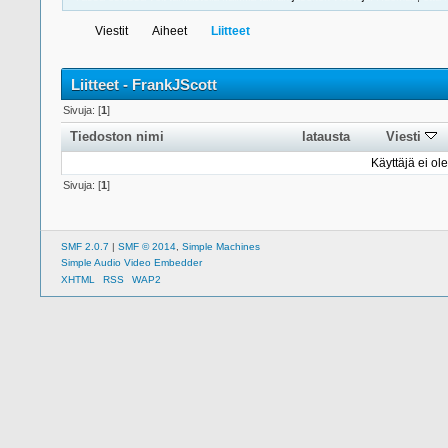
Viestit
Aiheet
Liitteet
Liitteet - FrankJScott
Sivuja: [
1
]
Tiedoston nimi
latausta
Viesti
Käyttäjä ei ole
Sivuja: [
1
]
SMF 2.0.7
|
SMF © 2014
,
Simple Machines
Simple Audio Video Embedder
XHTML
RSS
WAP2